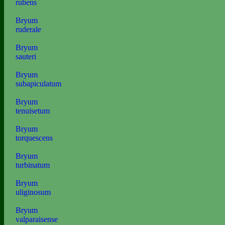
rubens
Bryum
ruderale
Bryum
sauteri
Bryum
subapiculatum
Bryum
tenuisetum
Bryum
torquescens
Bryum
turbinatum
Bryum
uliginosum
Bryum
valparaisense