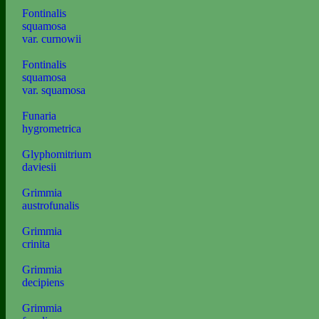
Fontinalis
squamosa
var. curnowii
Fontinalis
squamosa
var. squamosa
Funaria
hygrometrica
Glyphomitrium
daviesii
Grimmia
austrofunalis
Grimmia
crinita
Grimmia
decipiens
Grimmia