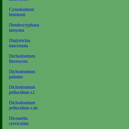
Cynodontium
bruntonii
Dendrocryphaea
lamyana
Dialytrichia
mucronata
Dichodontium
flavescens
Dichodontium
palustre
Dichodontium
pellucidum s.l.
Dichodontium
pellucidum s.str.
Dicranella
cerviculata