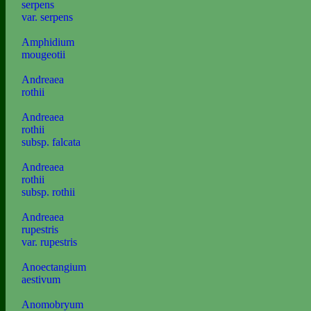
serpens
var. serpens
Amphidium
mougeotii
Andreaea
rothii
Andreaea
rothii
subsp. falcata
Andreaea
rothii
subsp. rothii
Andreaea
rupestris
var. rupestris
Anoectangium
aestivum
Anomobryum