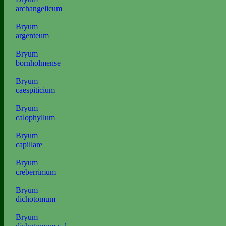
archangelicum
Bryum
argenteum
Bryum
bornholmense
Bryum
caespiticium
Bryum
calophyllum
Bryum
capillare
Bryum
creberrimum
Bryum
dichotomum
Bryum