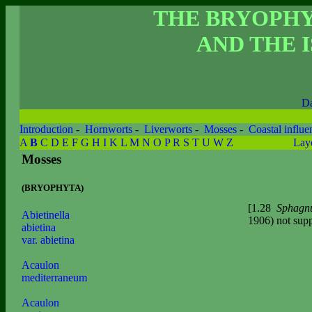
THE BRYOPH
AND THE I
Da
Introduction
-
Hornworts
-
Liverworts
-
Mosses
-
Coastal influe
A
B
C
D
E
F
G
H
I
K
L
M
N
O
P
R
S
T
U
W
Z
Lay
Mosses
(BRYOPHYTA)
[1.28
Sphagn
Abietinella
1906) not sup
abietina
var. abietina
Acaulon
mediterraneum
Acaulon