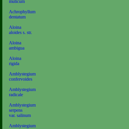
muticum
Achrophyllum
dentatum
Aloina
aloides s. str.
Aloina
ambigua
Aloina
rigida
Amblystegium
confervoides
Amblystegium
radicale
Amblystegium
serpens
var. salinum
Amblystegium