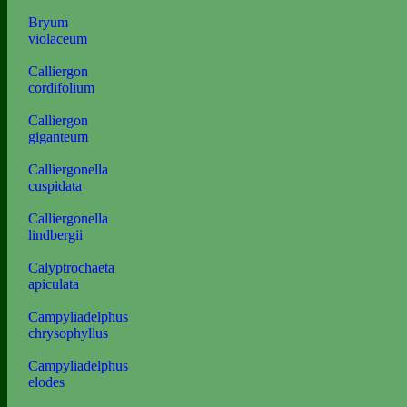
Bryum
violaceum
Calliergon
cordifolium
Calliergon
giganteum
Calliergonella
cuspidata
Calliergonella
lindbergii
Calyptrochaeta
apiculata
Campyliadelphus
chrysophyllus
Campyliadelphus
elodes