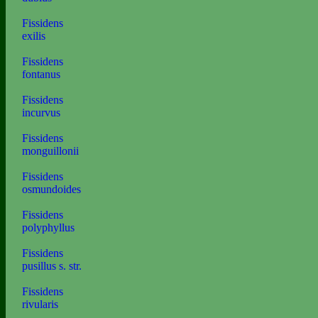
Fissidens
exilis
Fissidens
fontanus
Fissidens
incurvus
Fissidens
monguillonii
Fissidens
osmundoides
Fissidens
polyphyllus
Fissidens
pusillus s. str.
Fissidens
rivularis