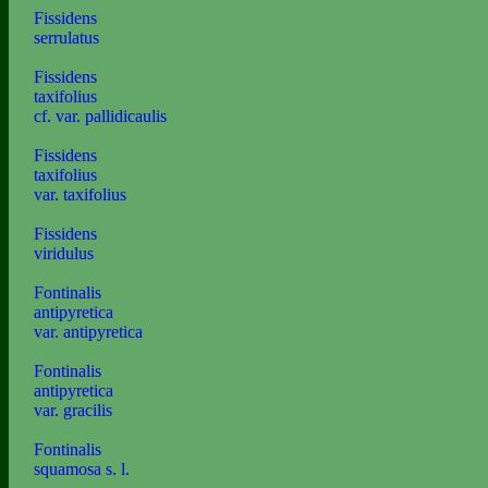
Fissidens
serrulatus
Fissidens
taxifolius
cf. var. pallidicaulis
Fissidens
taxifolius
var. taxifolius
Fissidens
viridulus
Fontinalis
antipyretica
var. antipyretica
Fontinalis
antipyretica
var. gracilis
Fontinalis
squamosa s. l.