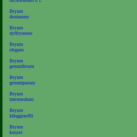
dichotomum s. l.
Bryum
donianum
Bryum
dyffrynense
Bryum
elegans
Bryum
gemmiferum
Bryum
gemmiparum
Bryum
intermedium
Bryum
klinggraeffii
Bryum
kunzei