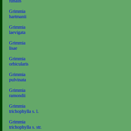
funalis
Grimmia
hartmanii
Grimmia
laevigata
Grimmia
lisae
Grimmia
orbicularis
Grimmia
pulvinata
Grimmia
ramondii
Grimmia
trichophylla s. l.
Grimmia
trichophylla s. str.