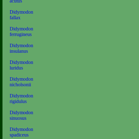
acutus
Didymodon
fallax
Didymodon
ferrugineus
Didymodon
insulanus
Didymodon
luridus
Didymodon
nicholsonii
Didymodon
rigidulus
Didymodon
sinuosus
Didymodon
spadiceus