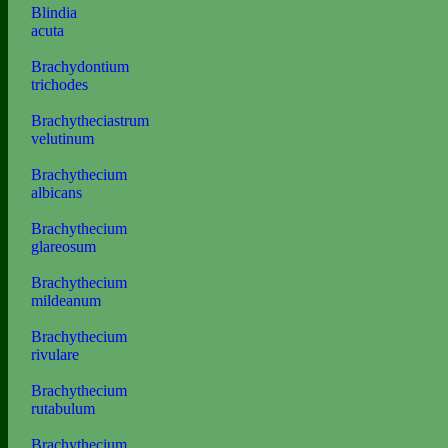
Blindia
acuta
Brachydontium
trichodes
Brachytheciastrum
velutinum
Brachythecium
albicans
Brachythecium
glareosum
Brachythecium
mildeanum
Brachythecium
rivulare
Brachythecium
rutabulum
Brachythecium