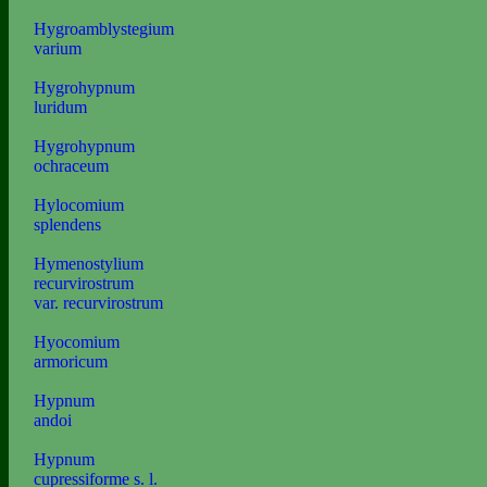
Hygroamblystegium
varium
Hygrohypnum
luridum
Hygrohypnum
ochraceum
Hylocomium
splendens
Hymenostylium
recurvirostrum
var. recurvirostrum
Hyocomium
armoricum
Hypnum
andoi
Hypnum
cupressiforme s. l.