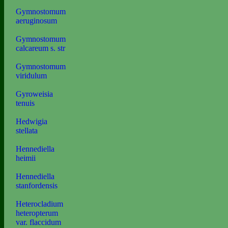
Gymnostomum
aeruginosum
Gymnostomum
calcareum s. str
Gymnostomum
viridulum
Gyroweisia
tenuis
Hedwigia
stellata
Hennediella
heimii
Hennediella
stanfordensis
Heterocladium
heteropterum
var. flaccidum