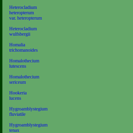
Heterocladium
heteropterum
var. heteropterum
Heterocladium
wulfsbergii
Homalia
trichomanoides
Homalothecium
lutescens
Homalothecium
sericeum
Hookeria
lucens
Hygroamblystegium
fluviatile
Hygroamblystegium
tenax