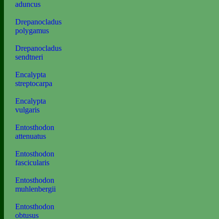
aduncus
Drepanocladus
polygamus
Drepanocladus
sendtneri
Encalypta
streptocarpa
Encalypta
vulgaris
Entosthodon
attenuatus
Entosthodon
fascicularis
Entosthodon
muhlenbergii
Entosthodon
obtusus