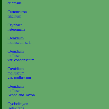
cribrosus
Cratoneuron
filicinum
Cryphaea
heteromalla
Ctenidium
molluscum s. l.
Ctenidium
molluscum
var. condensatum
Ctenidium
molluscum
var. molluscum
Ctenidium
molluscum
'Woodland Taxon'
Cyclodictyon
laetevirens