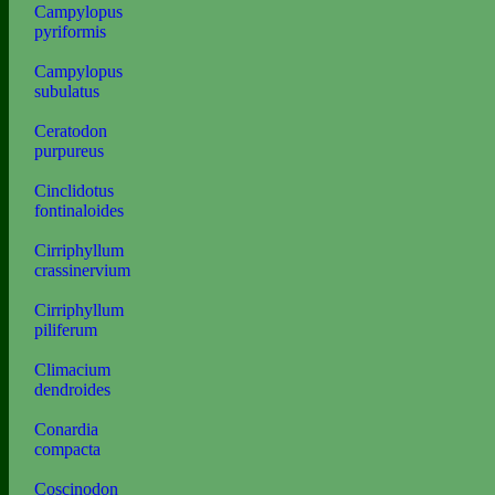
Campylopus
pyriformis
Campylopus
subulatus
Ceratodon
purpureus
Cinclidotus
fontinaloides
Cirriphyllum
crassinervium
Cirriphyllum
piliferum
Climacium
dendroides
Conardia
compacta
Coscinodon