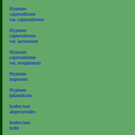
Hypnum
cupressiforme
var. cupressiforme
Hypnum
cupressiforme
var. lacunosum
Hypnum
cupressiforme
var. resupinatum
Hypnum
imponens
Hypnum
jutlandicum
Isothecium
alopecuroides
Isothecium
holtii