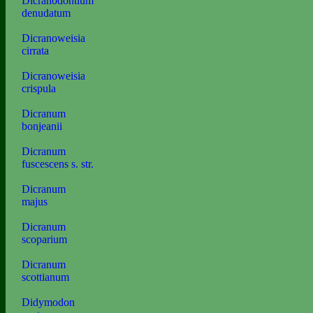
Dicranodontium
denudatum
Dicranoweisia
cirrata
Dicranoweisia
crispula
Dicranum
bonjeanii
Dicranum
fuscescens s. str.
Dicranum
majus
Dicranum
scoparium
Dicranum
scottianum
Didymodon