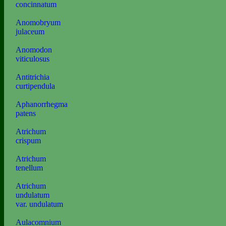
concinnatum
Anomobryum
julaceum
Anomodon
viticulosus
Antitrichia
curtipendula
Aphanorrhegma
patens
Atrichum
crispum
Atrichum
tenellum
Atrichum
undulatum
var. undulatum
Aulacomnium