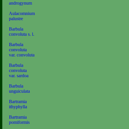
androgynum
Aulacomnium
palustre
Barbula
convoluta s. l.
Barbula
convoluta
var. convoluta
Barbula
convoluta
var. sardoa
Barbula
unguiculata
Bartramia
ithyphylla
Bartramia
pomiformis