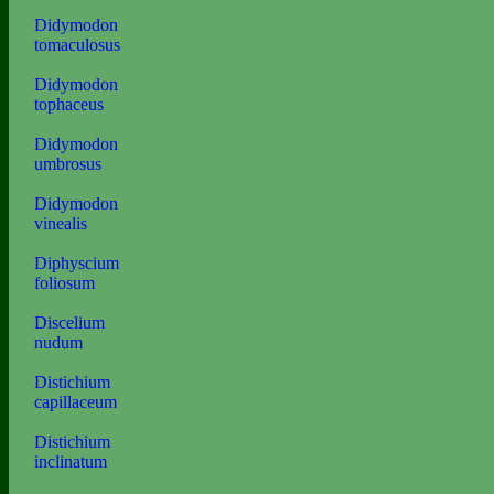
Didymodon
tomaculosus
Didymodon
tophaceus
Didymodon
umbrosus
Didymodon
vinealis
Diphyscium
foliosum
Discelium
nudum
Distichium
capillaceum
Distichium
inclinatum