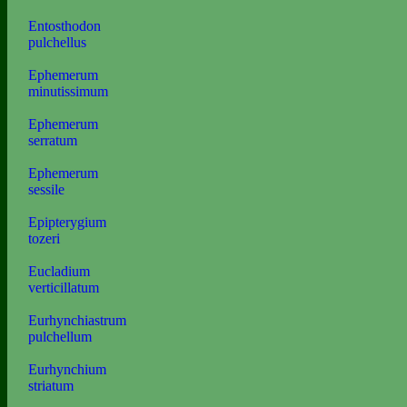
Entosthodon
pulchellus
Ephemerum
minutissimum
Ephemerum
serratum
Ephemerum
sessile
Epipterygium
tozeri
Eucladium
verticillatum
Eurhynchiastrum
pulchellum
Eurhynchium
striatum