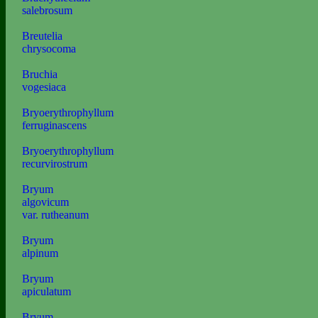
salebrosum
Breutelia
chrysocoma
Bruchia
vogesiaca
Bryoerythrophyllum
ferruginascens
Bryoerythrophyllum
recurvirostrum
Bryum
algovicum
var. rutheanum
Bryum
alpinum
Bryum
apiculatum
Bryum