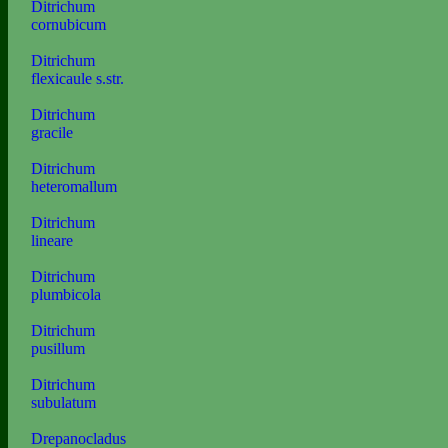
Ditrichum
cornubicum
Ditrichum
flexicaule s.str.
Ditrichum
gracile
Ditrichum
heteromallum
Ditrichum
lineare
Ditrichum
plumbicola
Ditrichum
pusillum
Ditrichum
subulatum
Drepanocladus