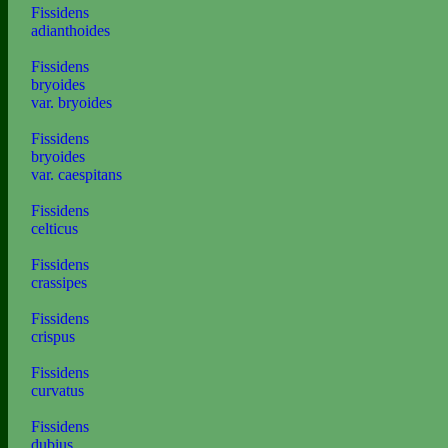
Fissidens
adianthoides
Fissidens
bryoides
var. bryoides
Fissidens
bryoides
var. caespitans
Fissidens
celticus
Fissidens
crassipes
Fissidens
crispus
Fissidens
curvatus
Fissidens
dubius