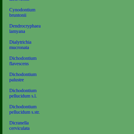
Cynodontium
bruntonii
Dendrocryphaea
lamyana
Dialytrichia
mucronata
Dichodontium
flavescens
Dichodontium
palustre
Dichodontium
pellucidum s.l.
Dichodontium
pellucidum s.str.
Dicranella
cerviculata