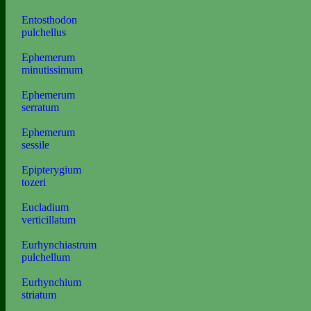
Entosthodon
pulchellus
Ephemerum
minutissimum
Ephemerum
serratum
Ephemerum
sessile
Epipterygium
tozeri
Eucladium
verticillatum
Eurhynchiastrum
pulchellum
Eurhynchium
striatum