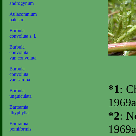
androgynum
Aulacomnium
palustre
Barbula
convoluta s. l.
Barbula
convoluta
var. convoluta
Barbula
convoluta
var. sardoa
*1
: C
Barbula
unguiculata
1969a
Bartramia
*2
: N
ithyphylla
Bartramia
1969a
pomiformis