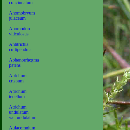
concinnatum
Anomobryum
julaceum
Anomodon
viticulosus
Antitrichia
curtipendula
Aphanorrhegma
patens
Atrichum
crispum
Atrichum
tenellum
Atrichum
undulatum
var. undulatum
Aulacomnium