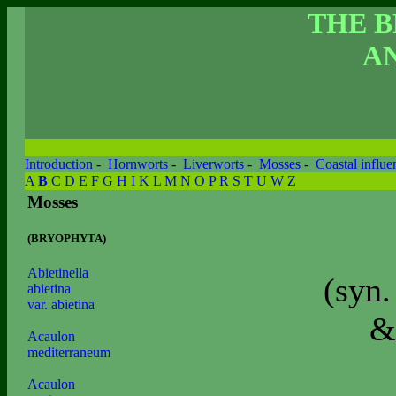
THE 
AN
Introduction
-
Hornworts
-
Liverworts
-
Mosses
-
Coastal influe
A
B
C
D
E
F
G
H
I
K
L
M
N
O
P
R
S
T
U
W
Z
Mosses
(BRYOPHYTA)
Abietinella
(syn
abietina
var. abietina
&
Acaulon
mediterraneum
Acaulon