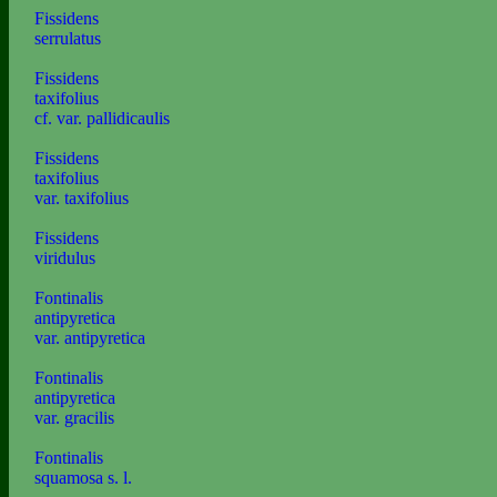
Fissidens
serrulatus
Fissidens
taxifolius
cf. var. pallidicaulis
Fissidens
taxifolius
var. taxifolius
Fissidens
viridulus
Fontinalis
antipyretica
var. antipyretica
Fontinalis
antipyretica
var. gracilis
Fontinalis
squamosa s. l.