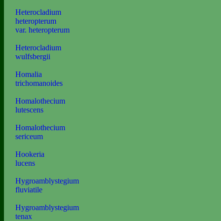
Heterocladium
heteropterum
var. heteropterum
Heterocladium
wulfsbergii
Homalia
trichomanoides
Homalothecium
lutescens
Homalothecium
sericeum
Hookeria
lucens
Hygroamblystegium
fluviatile
Hygroamblystegium
tenax