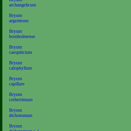
archangelicum
Bryum
argenteum
Bryum
bornholmense
Bryum
caespiticium
Bryum
calophyllum
Bryum
capillare
Bryum
creberrimum
Bryum
dichotomum
Bryum