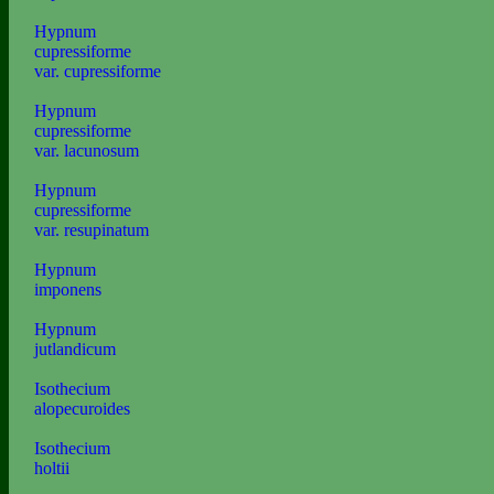
Hypnum
cupressiforme
var. cupressiforme
Hypnum
cupressiforme
var. lacunosum
Hypnum
cupressiforme
var. resupinatum
Hypnum
imponens
Hypnum
jutlandicum
Isothecium
alopecuroides
Isothecium
holtii