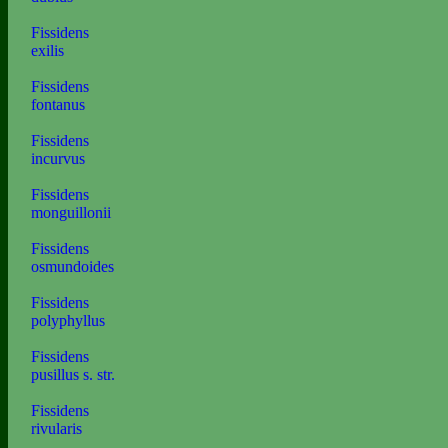
Fissidens
exilis
Fissidens
fontanus
Fissidens
incurvus
Fissidens
monguillonii
Fissidens
osmundoides
Fissidens
polyphyllus
Fissidens
pusillus s. str.
Fissidens
rivularis