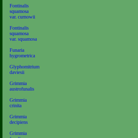
Fontinalis
squamosa
var. curnowii
Fontinalis
squamosa
var. squamosa
Funaria
hygrometrica
Glyphomitrium
daviesii
Grimmia
austrofunalis
Grimmia
crinita
Grimmia
decipiens
Grimmia