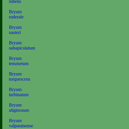
rubens
Bryum
ruderale
Bryum
sauteri
Bryum
subapiculatum
Bryum
tenuisetum
Bryum
torquescens
Bryum
turbinatum
Bryum
uliginosum
Bryum
valparaisense