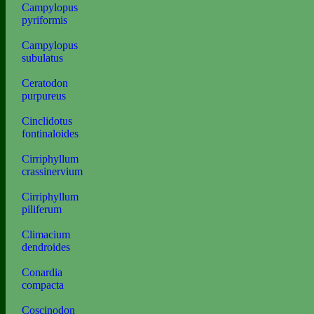
Campylopus
pyriformis
Campylopus
subulatus
Ceratodon
purpureus
Cinclidotus
fontinaloides
Cirriphyllum
crassinervium
Cirriphyllum
piliferum
Climacium
dendroides
Conardia
compacta
Coscinodon