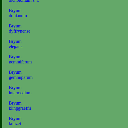
dichotomum s. l.
Bryum
donianum
Bryum
dyffrynense
Bryum
elegans
Bryum
gemmiferum
Bryum
gemmiparum
Bryum
intermedium
Bryum
klinggraeffii
Bryum
kunzei