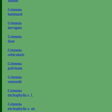
funalis
Grimmia
hartmanii
Grimmia
laevigata
Grimmia
lisae
Grimmia
orbicularis
Grimmia
pulvinata
Grimmia
ramondii
Grimmia
trichophylla s. l.
Grimmia
trichophylla s. str.