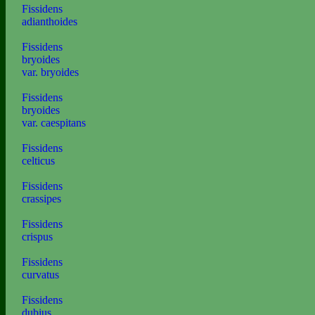
Fissidens
adianthoides
Fissidens
bryoides
var. bryoides
Fissidens
bryoides
var. caespitans
Fissidens
celticus
Fissidens
crassipes
Fissidens
crispus
Fissidens
curvatus
Fissidens
dubius