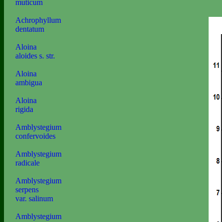
muticum
Achrophyllum
dentatum
Aloina
aloides s. str.
Aloina
ambigua
Aloina
rigida
Amblystegium
confervoides
Amblystegium
radicale
Amblystegium
serpens
var. salinum
Amblystegium