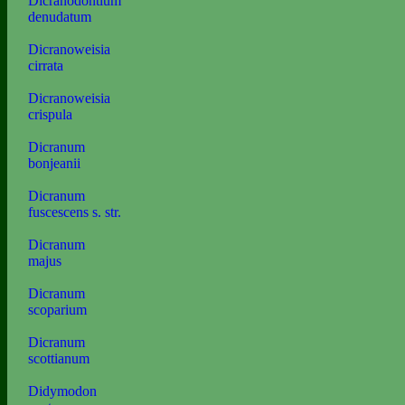
Dicranodontium
denudatum
Dicranoweisia
cirrata
Dicranoweisia
crispula
Dicranum
bonjeanii
Dicranum
fuscescens s. str.
Dicranum
majus
Dicranum
scoparium
Dicranum
scottianum
Didymodon