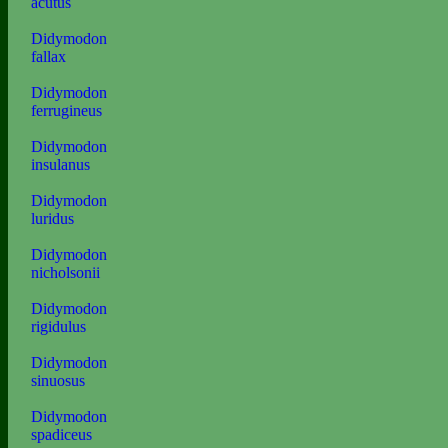
acutus
Didymodon
fallax
Didymodon
ferrugineus
Didymodon
insulanus
Didymodon
luridus
Didymodon
nicholsonii
Didymodon
rigidulus
Didymodon
sinuosus
Didymodon
spadiceus