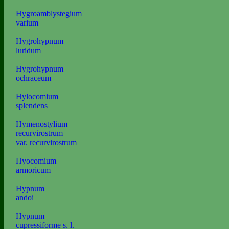
Hygroamblystegium
varium
Hygrohypnum
luridum
Hygrohypnum
ochraceum
Hylocomium
splendens
Hymenostylium
recurvirostrum
var. recurvirostrum
Hyocomium
armoricum
Hypnum
andoi
Hypnum
cupressiforme s. l.