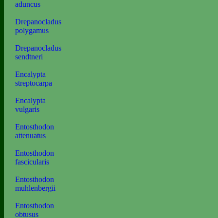
aduncus
Drepanocladus
polygamus
Drepanocladus
sendtneri
Encalypta
streptocarpa
Encalypta
vulgaris
Entosthodon
attenuatus
Entosthodon
fascicularis
Entosthodon
muhlenbergii
Entosthodon
obtusus