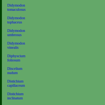
Didymodon
tomaculosus
Didymodon
tophaceus
Didymodon
umbrosus
Didymodon
vinealis
Diphyscium
foliosum
Discelium
nudum
Distichium
capillaceum
Distichium
inclinatum