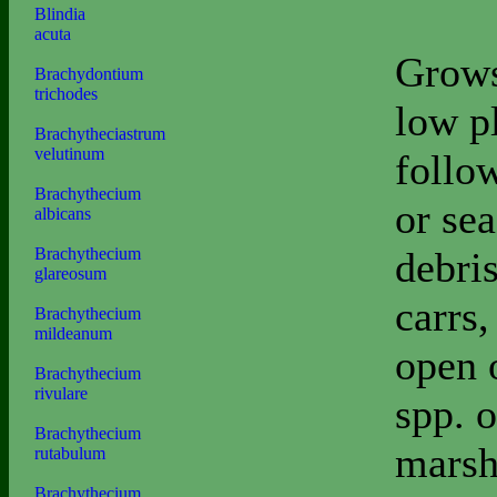
Blindia
acuta
Grows
Brachydontium
trichodes
low p
Brachytheciastrum
velutinum
follo
Brachythecium
or se
albicans
debri
Brachythecium
glareosum
carrs,
Brachythecium
mildeanum
open 
Brachythecium
rivulare
spp. o
Brachythecium
marsh
rutabulum
Brachythecium