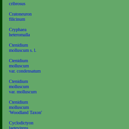
cribrosus
Cratoneuron
filicinum
Cryphaea
heteromalla
Ctenidium
molluscum s. l.
Ctenidium
molluscum
var. condensatum
Ctenidium
molluscum
var. molluscum
Ctenidium
molluscum
'Woodland Taxon'
Cyclodictyon
laetevirens