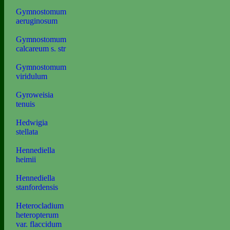
Gymnostomum
aeruginosum
Gymnostomum
calcareum s. str
Gymnostomum
viridulum
Gyroweisia
tenuis
Hedwigia
stellata
Hennediella
heimii
Hennediella
stanfordensis
Heterocladium
heteropterum
var. flaccidum