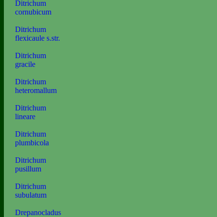
Ditrichum
cornubicum
Ditrichum
flexicaule s.str.
Ditrichum
gracile
Ditrichum
heteromallum
Ditrichum
lineare
Ditrichum
plumbicola
Ditrichum
pusillum
Ditrichum
subulatum
Drepanocladus