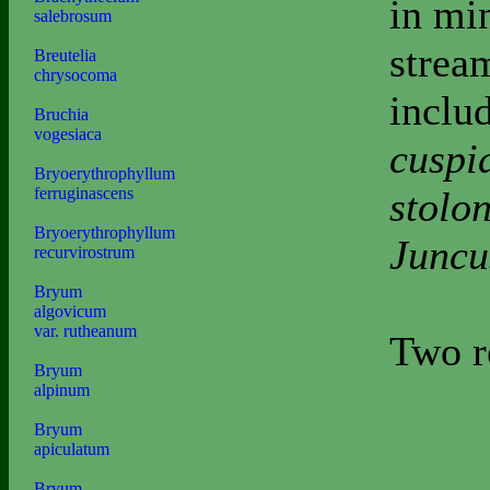
in min
salebrosum
strea
Breutelia
chrysocoma
inclu
Bruchia
vogesiaca
cuspi
Bryoerythrophyllum
stolon
ferruginascens
Bryoerythrophyllum
Juncu
recurvirostrum
Bryum
algovicum
var. rutheanum
Two r
Bryum
alpinum
Bryum
apiculatum
Bryum