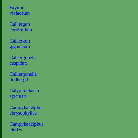
Bryum
violaceum
Calliergon
cordifolium
Calliergon
giganteum
Calliergonella
cuspidata
Calliergonella
lindbergii
Calyptrochaeta
apiculata
Campyliadelphus
chrysophyllus
Campyliadelphus
elodes