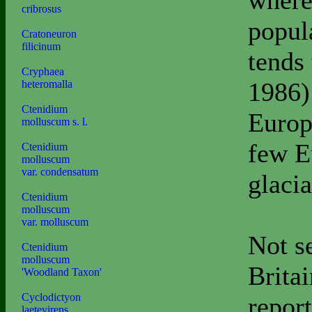
where
cribrosus
popul
Cratoneuron
filicinum
tends
Cryphaea
1986) 
heteromalla
Ctenidium
Europ
molluscum s. l.
few E
Ctenidium
molluscum
var. condensatum
glacia
Ctenidium
molluscum
var. molluscum
Not se
Ctenidium
molluscum
Britai
'Woodland Taxon'
Cyclodictyon
report
laetevirens