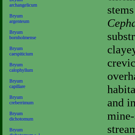
archangelicum
stems
Bryum
Cepha
argenteum
Bryum
substr
bornholmense
clayey
Bryum
caespiticium
crevic
Bryum
calophyllum
overh
Bryum
habit
capillare
Bryum
and i
creberrimum
mine-s
Bryum
dichotomum
stream
Bryum