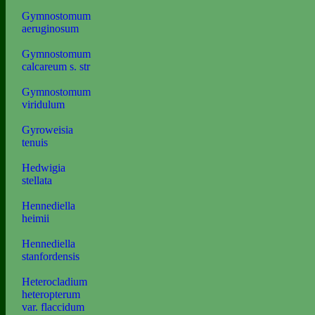
Gymnostomum
aeruginosum
Gymnostomum
calcareum s. str
Gymnostomum
viridulum
Gyroweisia
tenuis
Hedwigia
stellata
Hennediella
heimii
Hennediella
stanfordensis
Heterocladium
heteropterum
var. flaccidum