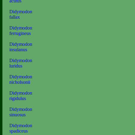
acutus
Didymodon
fallax
Didymodon
ferrugineus
Didymodon
insulanus
Didymodon
luridus
Didymodon
nicholsonii
Didymodon
rigidulus
Didymodon
sinuosus
Didymodon
spadiceus