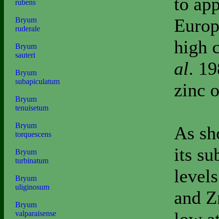
to app
rubens
Europ
Bryum
ruderale
high 
Bryum
sauteri
al
.
19
Bryum
subapiculatum
zinc 
Bryum
tenuisetum
Bryum
As sh
torquescens
its su
Bryum
turbinatum
levels
Bryum
uliginosum
and Zn
Bryum
valparaisense