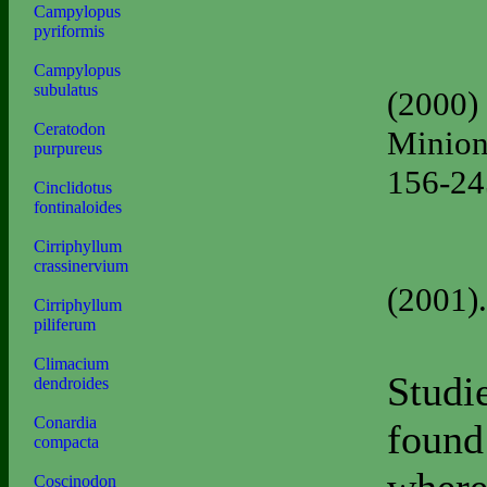
Campylopus
pyriformis
Campylopus
subulatus
(2000)
Ceratodon
Minion
purpureus
156-24
Cinclidotus
fontinaloides
Cirriphyllum
crassinervium
(2001).
Cirriphyllum
piliferum
Climacium
Studi
dendroides
Conardia
found 
compacta
Coscinodon