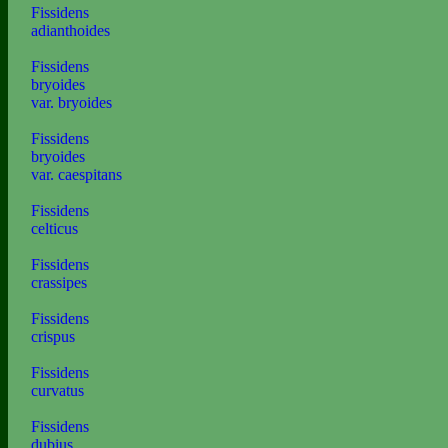
Fissidens
adianthoides
Fissidens
bryoides
var. bryoides
Fissidens
bryoides
var. caespitans
Fissidens
celticus
Fissidens
crassipes
Fissidens
crispus
Fissidens
curvatus
Fissidens
dubius