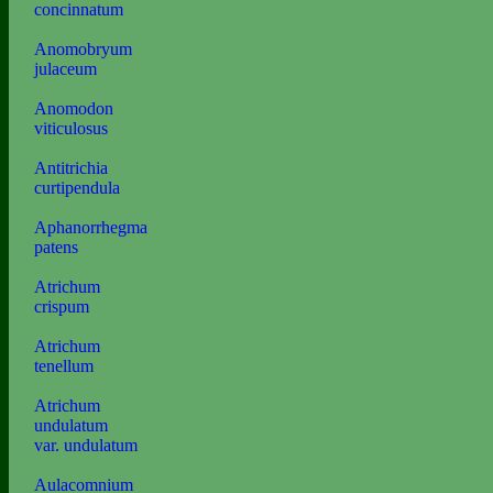
concinnatum
Anomobryum
julaceum
Anomodon
viticulosus
Antitrichia
curtipendula
Aphanorrhegma
patens
Atrichum
crispum
Atrichum
tenellum
Atrichum
undulatum
var. undulatum
Aulacomnium