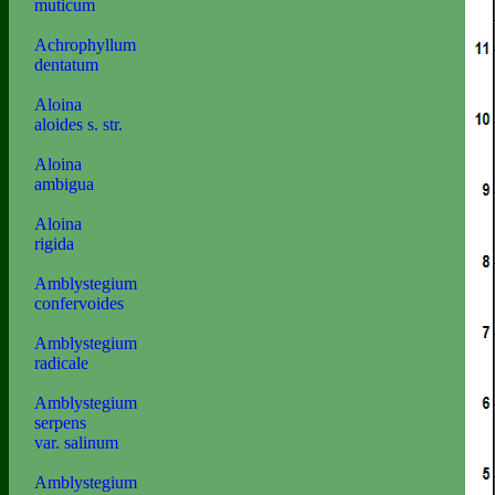
muticum
Achrophyllum
dentatum
Aloina
aloides s. str.
Aloina
ambigua
Aloina
rigida
Amblystegium
confervoides
Amblystegium
radicale
Amblystegium
serpens
var. salinum
Amblystegium