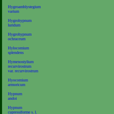
Hygroamblystegium
varium
Hygrohypnum
luridum
Hygrohypnum
ochraceum
Hylocomium
splendens
Hymenostylium
recurvirostrum
var. recurvirostrum
Hyocomium
armoricum
Hypnum
andoi
Hypnum
cupressiforme s. l.