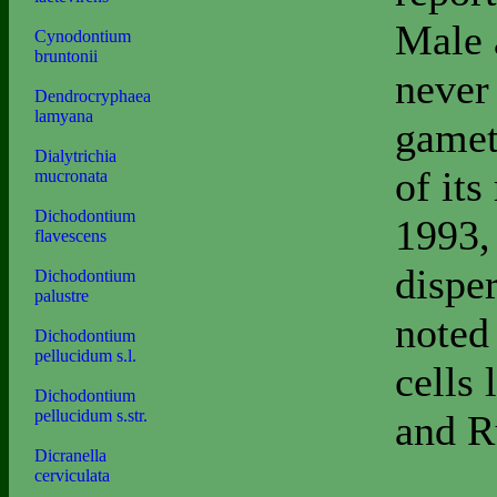
Male 
Cynodontium
bruntonii
never
Dendrocryphaea
lamyana
gamet
Dialytrichia
of its
mucronata
Dichodontium
1993,
flavescens
dispe
Dichodontium
palustre
noted
Dichodontium
pellucidum s.l.
cells 
Dichodontium
pellucidum s.str.
and R
Dicranella
cerviculata