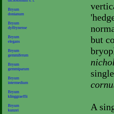
dichotomum s. l.
vertic
Bryum
donianum
'hedg
Bryum
normal
dyffrynense
but c
Bryum
elegans
bryop
Bryum
gemmiferum
nicho
Bryum
gemmiparum
single
Bryum
cornu
intermedium
Bryum
klinggraeffii
A sin
Bryum
kunzei