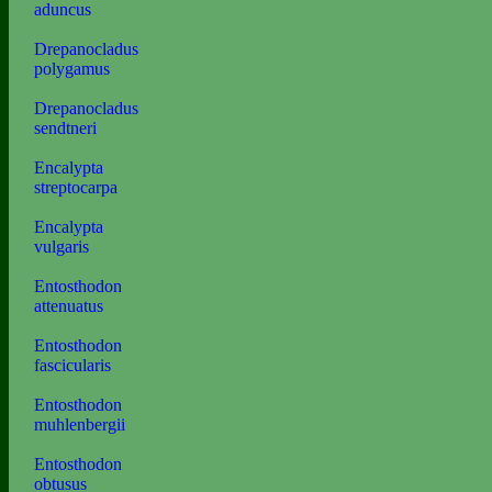
aduncus
Drepanocladus
polygamus
Drepanocladus
sendtneri
Encalypta
streptocarpa
Encalypta
vulgaris
Entosthodon
attenuatus
Entosthodon
fascicularis
Entosthodon
muhlenbergii
Entosthodon
obtusus