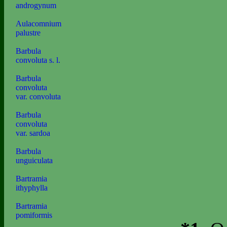
androgynum
Aulacomnium
palustre
Barbula
convoluta s. l.
Barbula
convoluta
var. convoluta
Barbula
convoluta
var. sardoa
Barbula
unguiculata
Bartramia
ithyphylla
Bartramia
pomiformis