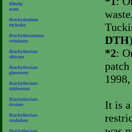
*1
: O
Blindia
acuta
waste
Brachydontium
Tucki
trichodes
Brachytheciastrum
DTH
velutinum
*2
: O
Brachythecium
albicans
patch
Brachythecium
glareosum
1998,
Brachythecium
mildeanum
Brachythecium
It is
rivulare
restri
Brachythecium
rutabulum
was p
Brachythecium