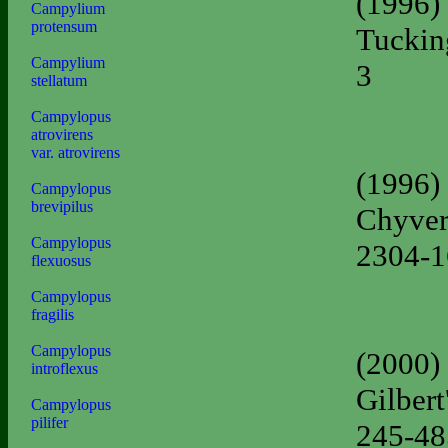
(1996)
Campylium
protensum
Tucking
Campylium
3
stellatum
Campylopus
atrovirens
var. atrovirens
(1996)
Campylopus
brevipilus
Chyver
Campylopus
2304-
flexuosus
Campylopus
fragilis
Campylopus
(2000)
introflexus
Gilbert
Campylopus
pilifer
245-48