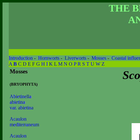
THE 
AN
Introduction
-
Hornworts
-
Liverworts
-
Mosses
-
Coastal influe
A
B
C
D
E
F
G
H
I
K
L
M
N
O
P
R
S
T
U
W
Z
Mosses
Sco
(BRYOPHYTA)
Abietinella
abietina
var. abietina
Acaulon
mediterraneum
Acaulon