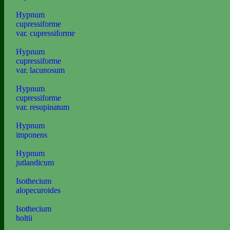
Hypnum
cupressiforme
var. cupressiforme
Hypnum
cupressiforme
var. lacunosum
Hypnum
cupressiforme
var. resupinatum
Hypnum
imponens
Hypnum
jutlandicum
Isothecium
alopecuroides
Isothecium
holtii