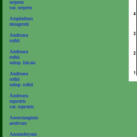
serpens
var. serpens
Amphidium
mougeotii
Andreaea
rothii
Andreaea
rothii
subsp. falcata
Andreaea
rothii
subsp. rothii
Andreaea
rupestris
var. rupestris
Anoectangium
aestivum
Anomobryum