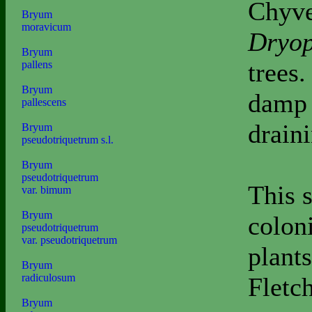
Chyve
Bryum
moravicum
Dryop
Bryum
trees
pallens
Bryum
damp 
pallescens
drain
Bryum
pseudotriquetrum s.l.
Bryum
pseudotriquetrum
This 
var. bimum
Bryum
colon
pseudotriquetrum
var. pseudotriquetrum
plant
Bryum
radiculosum
Fletch
Bryum