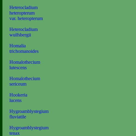
Heterocladium
heteropterum
var. heteropterum
Heterocladium
wulfsbergii
Homalia
trichomanoides
Homalothecium
lutescens
Homalothecium
sericeum
Hookeria
lucens
Hygroamblystegium
fluviatile
Hygroamblystegium
tenax