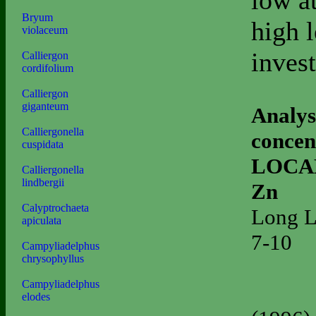
low at
Bryum
high l
violaceum
invest
Calliergon
cordifolium
Calliergon
giganteum
Analyse
Calliergonella
concen
cuspidata
LOCAL
Calliergonella
lindbergii
Zn
Calyptrochaeta
Long L
apiculata
7-10
Campyliadelphus
chrysophyllus
Campyliadelphus
elodes