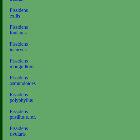
Fissidens
exilis
Fissidens
fontanus
Fissidens
incurvus
Fissidens
monguillonii
Fissidens
osmundoides
Fissidens
polyphyllus
Fissidens
pusillus s. str.
Fissidens
rivularis