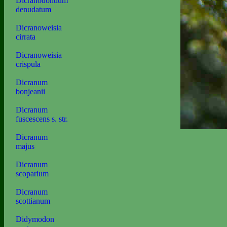
Dicranodontium
denudatum
Dicranoweisia
cirrata
Dicranoweisia
crispula
Dicranum
bonjeanii
Dicranum
fuscescens s. str.
Dicranum
majus
Dicranum
scoparium
Dicranum
scottianum
Didymodon