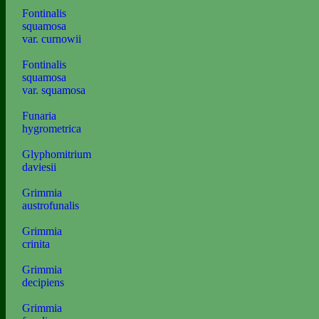
Fontinalis
squamosa
var. curnowii
Fontinalis
squamosa
var. squamosa
Funaria
hygrometrica
Glyphomitrium
daviesii
Grimmia
austrofunalis
Grimmia
crinita
Grimmia
decipiens
Grimmia