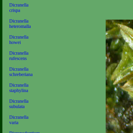
Dicranella
crispa
Dicranella
heteromalla
Dicranella
howei
Dicranella
rufescens
Dicranella
schreberiana
Dicranella
staphylina
Dicranella
subulata
Dicranella
varia