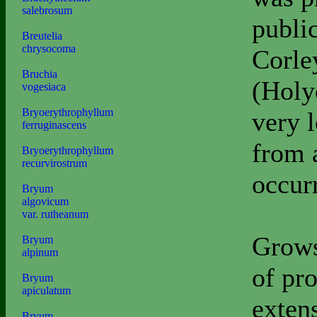
salebrosum
public
Breutelia
chrysocoma
Corley
Bruchia
(Holy
vogesiaca
Bryoerythrophyllum
very 
ferruginascens
from a
Bryoerythrophyllum
recurvirostrum
occurr
Bryum
algovicum
var. rutheanum
Grows 
Bryum
alpinum
of pr
Bryum
apiculatum
extens
Bryum