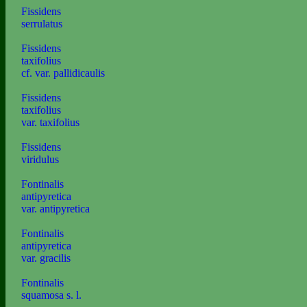
Fissidens
serrulatus
Fissidens
taxifolius
cf. var. pallidicaulis
Fissidens
taxifolius
var. taxifolius
Fissidens
viridulus
Fontinalis
antipyretica
var. antipyretica
Fontinalis
antipyretica
var. gracilis
Fontinalis
squamosa s. l.