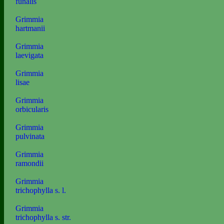
funalis
Grimmia
hartmanii
Grimmia
laevigata
Grimmia
lisae
Grimmia
orbicularis
Grimmia
pulvinata
Grimmia
ramondii
Grimmia
trichophylla s. l.
Grimmia
trichophylla s. str.