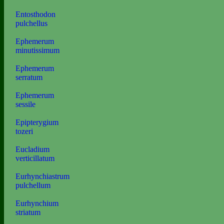
Entosthodon
pulchellus
Ephemerum
minutissimum
Ephemerum
serratum
Ephemerum
sessile
Epipterygium
tozeri
Eucladium
verticillatum
Eurhynchiastrum
pulchellum
Eurhynchium
striatum