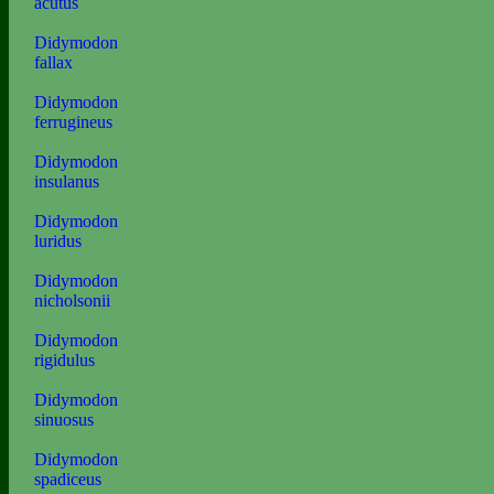
acutus
Didymodon
fallax
Didymodon
ferrugineus
Didymodon
insulanus
Didymodon
luridus
Didymodon
nicholsonii
Didymodon
rigidulus
Didymodon
sinuosus
Didymodon
spadiceus