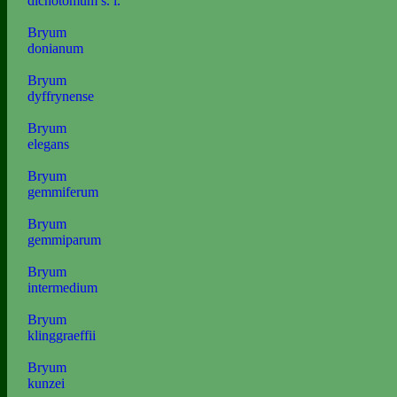
dichotomum s. l.
Bryum
donianum
Bryum
dyffrynense
Bryum
elegans
Bryum
gemmiferum
Bryum
gemmiparum
Bryum
intermedium
Bryum
klinggraeffii
Bryum
kunzei