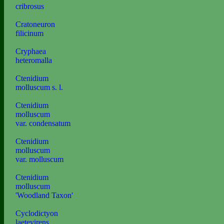
cribrosus
Cratoneuron
filicinum
Cryphaea
heteromalla
Ctenidium
molluscum s. l.
Ctenidium
molluscum
var. condensatum
Ctenidium
molluscum
var. molluscum
Ctenidium
molluscum
'Woodland Taxon'
Cyclodictyon
laetevirens