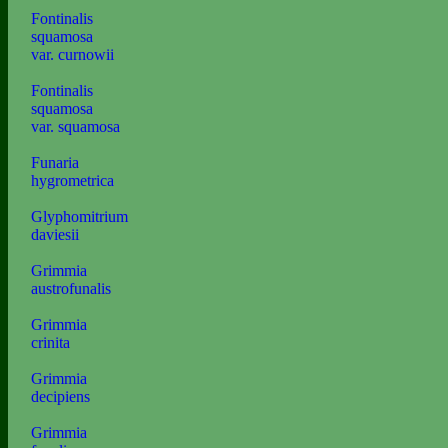
Fontinalis
squamosa
var. curnowii
Fontinalis
squamosa
var. squamosa
Funaria
hygrometrica
Glyphomitrium
daviesii
Grimmia
austrofunalis
Grimmia
crinita
Grimmia
decipiens
Grimmia