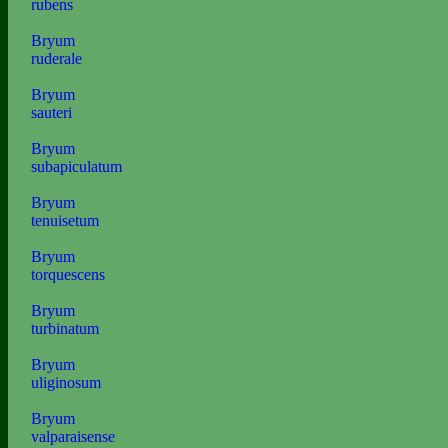
rubens
Bryum
ruderale
Bryum
sauteri
Bryum
subapiculatum
Bryum
tenuisetum
Bryum
torquescens
Bryum
turbinatum
Bryum
uliginosum
Bryum
valparaisense