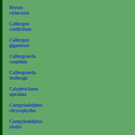
Bryum
violaceum
Calliergon
cordifolium
Calliergon
giganteum
Calliergonella
cuspidata
Calliergonella
lindbergii
Calyptrochaeta
apiculata
Campyliadelphus
chrysophyllus
Campyliadelphus
elodes