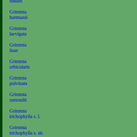
funalis
Grimmia
hartmanii
Grimmia
laevigata
Grimmia
lisae
Grimmia
orbicularis
Grimmia
pulvinata
Grimmia
ramondii
Grimmia
trichophylla s. l.
Grimmia
trichophylla s. str.