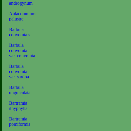
androgynum
Aulacomnium
palustre
Barbula
convoluta s. l.
Barbula
convoluta
var. convoluta
Barbula
convoluta
var. sardoa
Barbula
unguiculata
Bartramia
ithyphylla
Bartramia
pomiformis