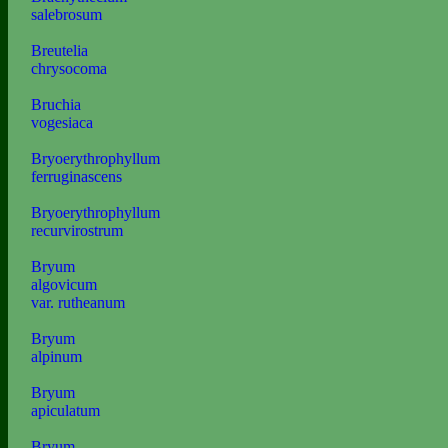
salebrosum
Breutelia
chrysocoma
Bruchia
vogesiaca
Bryoerythrophyllum
ferruginascens
Bryoerythrophyllum
recurvirostrum
Bryum
algovicum
var. rutheanum
Bryum
alpinum
Bryum
apiculatum
Bryum