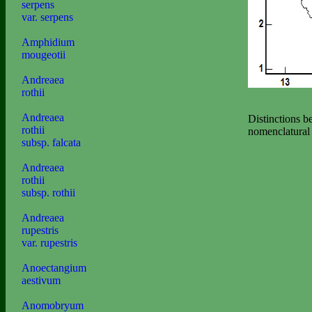
serpens
var. serpens
Amphidium
mougeotii
Andreaea
rothii
Andreaea
Distinctions b
rothii
nomenclatural 
subsp. falcata
Andreaea
rothii
subsp. rothii
Andreaea
rupestris
var. rupestris
Anoectangium
aestivum
Anomobryum