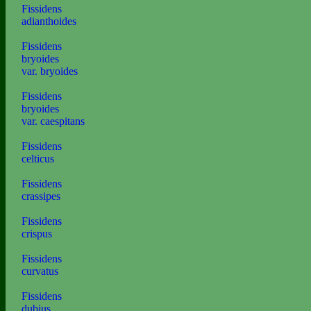
Fissidens
adianthoides
Fissidens
bryoides
var. bryoides
Fissidens
bryoides
var. caespitans
Fissidens
celticus
Fissidens
crassipes
Fissidens
crispus
Fissidens
curvatus
Fissidens
dubius