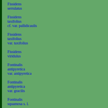
Fissidens
serrulatus
Fissidens
taxifolius
cf. var. pallidicaulis
Fissidens
taxifolius
var. taxifolius
Fissidens
viridulus
Fontinalis
antipyretica
var. antipyretica
Fontinalis
antipyretica
var. gracilis
Fontinalis
squamosa s. l.