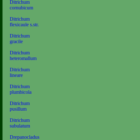
Ditrichum
cornubicum
Ditrichum
flexicaule s.str.
Ditrichum
gracile
Ditrichum
heteromallum
Ditrichum
lineare
Ditrichum
plumbicola
Ditrichum
pusillum
Ditrichum
subulatum
Drepanocladus