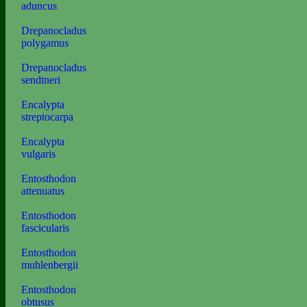
aduncus
Drepanocladus
polygamus
Drepanocladus
sendtneri
Encalypta
streptocarpa
Encalypta
vulgaris
Entosthodon
attenuatus
Entosthodon
fascicularis
Entosthodon
muhlenbergii
Entosthodon
obtusus