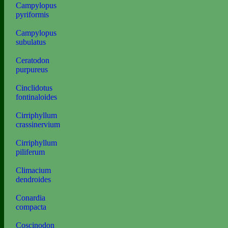
Campylopus
pyriformis
Campylopus
subulatus
Ceratodon
purpureus
Cinclidotus
fontinaloides
Cirriphyllum
crassinervium
Cirriphyllum
piliferum
Climacium
dendroides
Conardia
compacta
Coscinodon