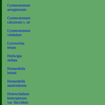
Gymnostomum
aeruginosum
Gymnostomum
calcareum s. str
Gymnostomum
viridulum
Gyroweisia
tenuis
Hedwigia
stellata
Hennediella
heimii
Hennediella
stanfordensis
Heterocladium
heteropterum
var. flaccidum