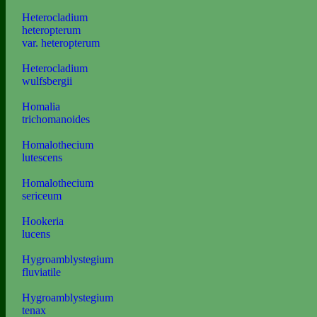
Heterocladium
heteropterum
var. heteropterum
Heterocladium
wulfsbergii
Homalia
trichomanoides
Homalothecium
lutescens
Homalothecium
sericeum
Hookeria
lucens
Hygroamblystegium
fluviatile
Hygroamblystegium
tenax