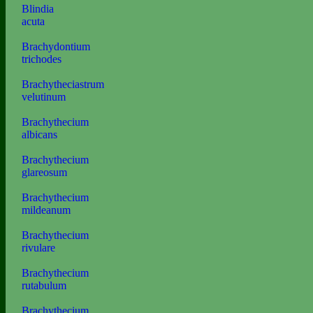
Blindia
acuta
Brachydontium
trichodes
Brachytheciastrum
velutinum
Brachythecium
albicans
Brachythecium
glareosum
Brachythecium
mildeanum
Brachythecium
rivulare
Brachythecium
rutabulum
Brachythecium