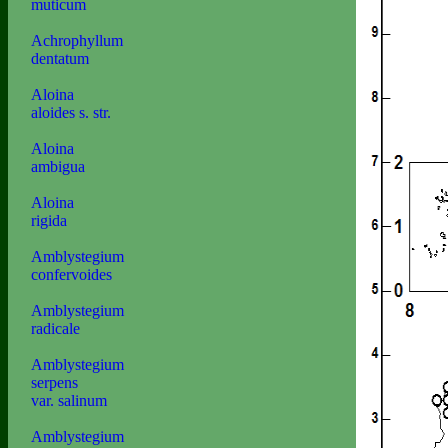
muticum
Achrophyllum
dentatum
Aloina
aloides s. str.
Aloina
ambigua
Aloina
rigida
Amblystegium
confervoides
Amblystegium
radicale
Amblystegium
serpens
var. salinum
Amblystegium