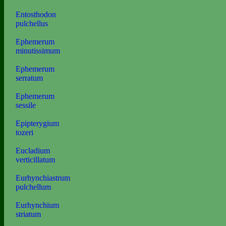
Entosthodon
pulchellus
Ephemerum
minutissimum
Ephemerum
serratum
Ephemerum
sessile
Epipterygium
tozeri
Eucladium
verticillatum
Eurhynchiastrum
pulchellum
Eurhynchium
striatum