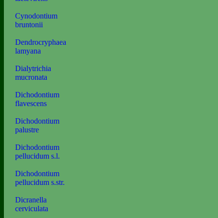
Cynodontium
bruntonii
Dendrocryphaea
lamyana
Dialytrichia
mucronata
Dichodontium
flavescens
Dichodontium
palustre
Dichodontium
pellucidum s.l.
Dichodontium
pellucidum s.str.
Dicranella
cerviculata