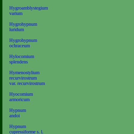
Hygroamblystegium
varium
Hygrohypnum
luridum
Hygrohypnum
ochraceum
Hylocomium
splendens
Hymenostylium
recurvirostrum
var. recurvirostrum
Hyocomium
armoricum
Hypnum
andoi
Hypnum
cupressiforme s. l.