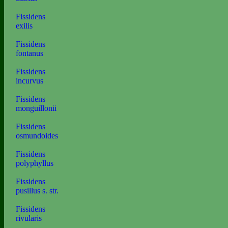
Fissidens
exilis
Fissidens
fontanus
Fissidens
incurvus
Fissidens
monguillonii
Fissidens
osmundoides
Fissidens
polyphyllus
Fissidens
pusillus s. str.
Fissidens
rivularis