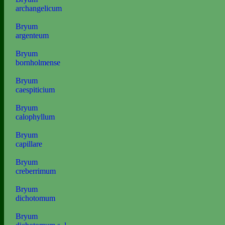
archangelicum
Bryum
argenteum
Bryum
bornholmense
Bryum
caespiticium
Bryum
calophyllum
Bryum
capillare
Bryum
creberrimum
Bryum
dichotomum
Bryum