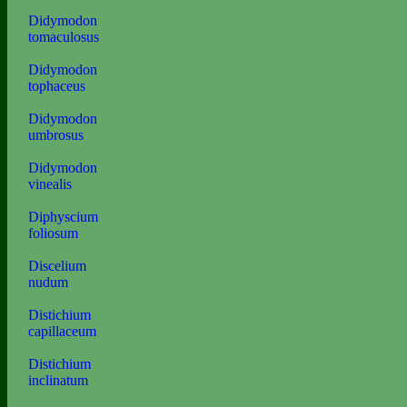
Didymodon
tomaculosus
Didymodon
tophaceus
Didymodon
umbrosus
Didymodon
vinealis
Diphyscium
foliosum
Discelium
nudum
Distichium
capillaceum
Distichium
inclinatum