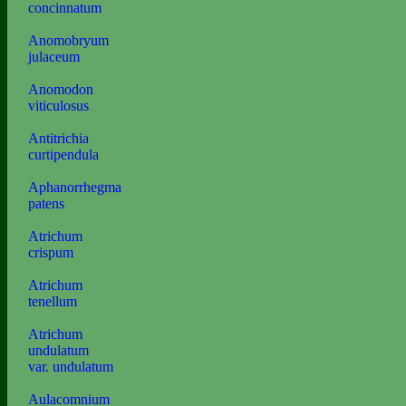
concinnatum
Anomobryum
julaceum
Anomodon
viticulosus
Antitrichia
curtipendula
Aphanorrhegma
patens
Atrichum
crispum
Atrichum
tenellum
Atrichum
undulatum
var. undulatum
Aulacomnium