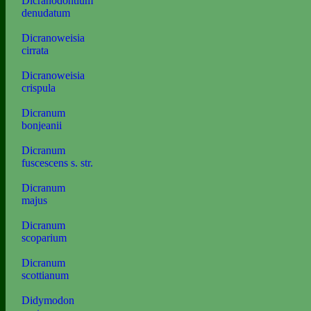
Dicranodontium
denudatum
Dicranoweisia
cirrata
Dicranoweisia
crispula
Dicranum
bonjeanii
Dicranum
fuscescens s. str.
Dicranum
majus
Dicranum
scoparium
Dicranum
scottianum
Didymodon