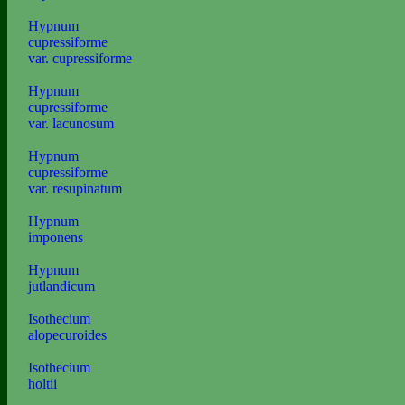
Hypnum
cupressiforme
var. cupressiforme
Hypnum
cupressiforme
var. lacunosum
Hypnum
cupressiforme
var. resupinatum
Hypnum
imponens
Hypnum
jutlandicum
Isothecium
alopecuroides
Isothecium
holtii