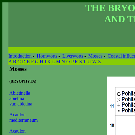
THE BRY
AND T
Introduction
-
Hornworts
-
Liverworts
-
Mosses
-
Coastal influe
A
B
C
D
E
F
G
H
I
K
L
M
N
O
P
R
S
T
U
W
Z
Mosses
(BRYOPHYTA)
Abietinella
abietina
var. abietina
Acaulon
mediterraneum
Acaulon