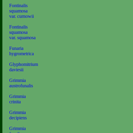
Fontinalis
squamosa
var. curnowii
Fontinalis
squamosa
var. squamosa
Funaria
hygrometrica
Glyphomitrium
daviesii
Grimmia
austrofunalis
Grimmia
crinita
Grimmia
decipiens
Grimmia