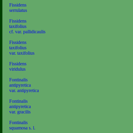
Fissidens
serrulatus
Fissidens
taxifolius
cf. var. pallidicaulis
Fissidens
taxifolius
var. taxifolius
Fissidens
viridulus
Fontinalis
antipyretica
var. antipyretica
Fontinalis
antipyretica
var. gracilis
Fontinalis
squamosa s. l.