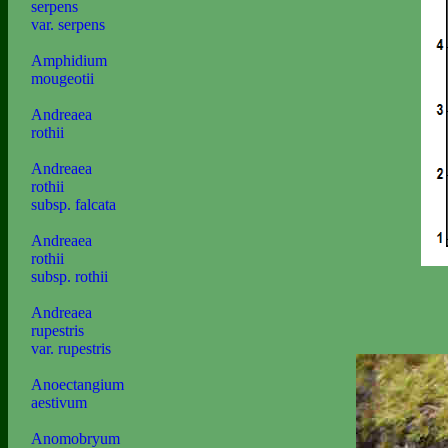
serpens
var. serpens
Amphidium
mougeotii
Andreaea
rothii
Andreaea
rothii
subsp. falcata
Andreaea
rothii
subsp. rothii
Andreaea
rupestris
var. rupestris
Anoectangium
aestivum
Anomobryum