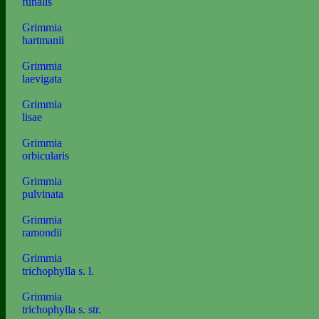
funalis
Grimmia
hartmanii
Grimmia
laevigata
Grimmia
lisae
Grimmia
orbicularis
Grimmia
pulvinata
Grimmia
ramondii
Grimmia
trichophylla s. l.
Grimmia
trichophylla s. str.