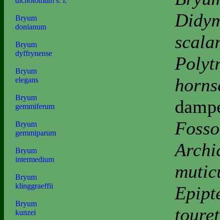
dichotomum s. l.
Didym
Bryum
donianum
scalar
Bryum
dyffrynense
Polyt
Bryum
horns
elegans
Bryum
dampe
gemmiferum
Fosso
Bryum
gemmiparum
Archi
Bryum
intermedium
muti
Bryum
klinggraeffii
Epipt
Bryum
touret
kunzei