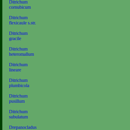
Ditrichum
cornubicum
Ditrichum
flexicaule s.str.
Ditrichum
gracile
Ditrichum
heteromallum
Ditrichum
lineare
Ditrichum
plumbicola
Ditrichum
pusillum
Ditrichum
subulatum
Drepanocladus