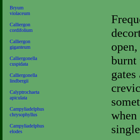
Bryum
violaceum
Frequ
Calliergon
decort
cordifolium
Calliergon
open, 
giganteum
burnt 
Calliergonella
cuspidata
gates 
Calliergonella
lindbergii
crevic
Calyptrochaeta
somet
apiculata
Campyliadelphus
when 
chrysophyllus
singl
Campyliadelphus
elodes