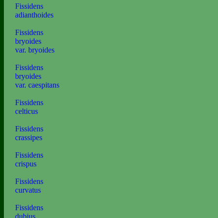
Fissidens
adianthoides
Fissidens
bryoides
var. bryoides
Fissidens
bryoides
var. caespitans
Fissidens
celticus
Fissidens
crassipes
Fissidens
crispus
Fissidens
curvatus
Fissidens
dubius