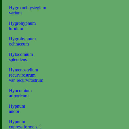
Hygroamblystegium
varium
Hygrohypnum
luridum
Hygrohypnum
ochraceum
Hylocomium
splendens
Hymenostylium
recurvirostrum
var. recurvirostrum
Hyocomium
armoricum
Hypnum
andoi
Hypnum
cupressiforme s. l.