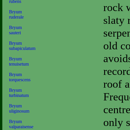
rubens
rock w
Bryum
slaty 
ruderale
Bryum
serpe
sauteri
old c
Bryum
subapiculatum
avoids
Bryum
tenuisetum
record
Bryum
torquescens
roof a
Bryum
Freque
turbinatum
centre
Bryum
uliginosum
only s
Bryum
valparaisense