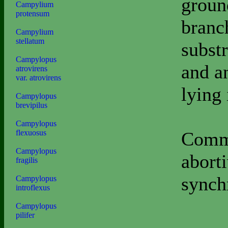
groun
Campylium
protensum
branch
Campylium
stellatum
substr
Campylopus
and a
atrovirens
var. atrovirens
lying 
Campylopus
brevipilus
Campylopus
Commo
flexuosus
Campylopus
aborti
fragilis
synch
Campylopus
introflexus
Campylopus
pilifer