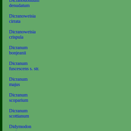
Dicranodontium
denudatum
Dicranoweisia
cirrata
Dicranoweisia
crispula
Dicranum
bonjeanii
Dicranum
fuscescens s. str.
Dicranum
majus
Dicranum
scoparium
Dicranum
scottianum
Didymodon