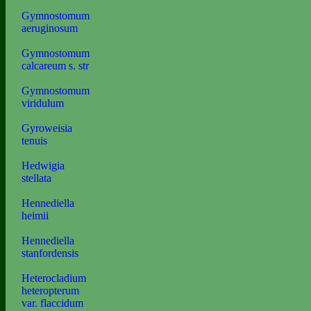
Gymnostomum
aeruginosum
Gymnostomum
calcareum s. str
Gymnostomum
viridulum
Gyroweisia
tenuis
Hedwigia
stellata
Hennediella
heimii
Hennediella
stanfordensis
Heterocladium
heteropterum
var. flaccidum