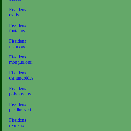
Fissidens
exilis
Fissidens
fontanus
Fissidens
incurvus
Fissidens
monguillonii
Fissidens
osmundoides
Fissidens
polyphyllus
Fissidens
pusillus s. str.
Fissidens
rivularis