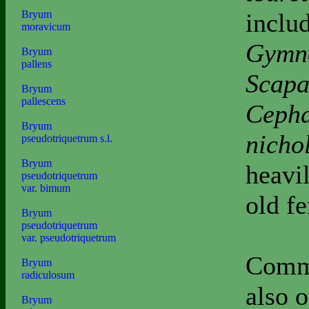
inclu
Bryum
moravicum
Gymno
Bryum
pallens
Scapa
Bryum
pallescens
Cepha
Bryum
nicho
pseudotriquetrum s.l.
Bryum
heavi
pseudotriquetrum
var. bimum
old f
Bryum
pseudotriquetrum
var. pseudotriquetrum
Commo
Bryum
radiculosum
also 
Bryum