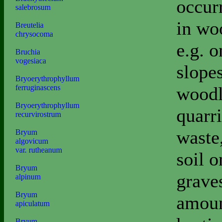
occur
salebrosum
in wo
Breutelia
chrysocoma
e.g. 
Bruchia
vogesiaca
slopes
Bryoerythrophyllum
woodl
ferruginascens
Bryoerythrophyllum
quarri
recurvirostrum
waste,
Bryum
algovicum
var. rutheanum
soil o
Bryum
grave
alpinum
Bryum
amoun
apiculatum
Bryum