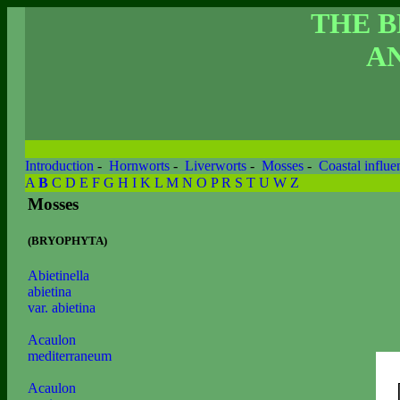
THE 
AN
Introduction
-
Hornworts
-
Liverworts
-
Mosses
-
Coastal influe
A
B
C
D
E
F
G
H
I
K
L
M
N
O
P
R
S
T
U
W
Z
Mosses
(BRYOPHYTA)
Abietinella
abietina
var. abietina
Acaulon
mediterraneum
Acaulon