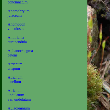
concinnatum
Anomobryum
julaceum
Anomodon
viticulosus
Antitrichia
curtipendula
Aphanorrhegma
patens
Atrichum
crispum
Atrichum
tenellum
Atrichum
undulatum
var. undulatum
Aulacomnium