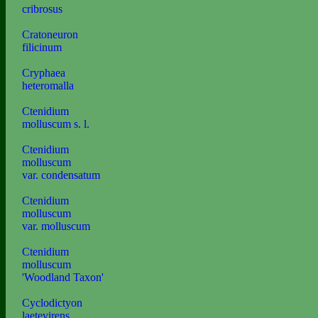
cribrosus
Cratoneuron
filicinum
Cryphaea
heteromalla
Ctenidium
molluscum s. l.
Ctenidium
molluscum
var. condensatum
Ctenidium
molluscum
var. molluscum
Ctenidium
molluscum
'Woodland Taxon'
Cyclodictyon
laetevirens