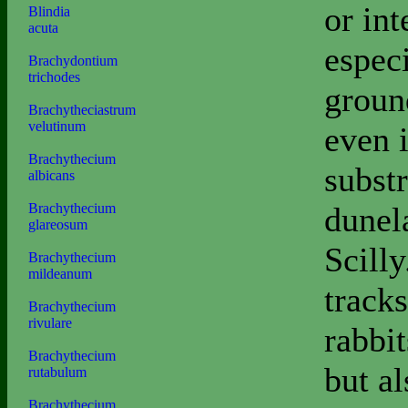
or int
Blindia
acuta
espec
Brachydontium
trichodes
groun
Brachytheciastrum
velutinum
even 
Brachythecium
subst
albicans
dunela
Brachythecium
glareosum
Scill
Brachythecium
mildeanum
track
Brachythecium
rivulare
rabbi
Brachythecium
but a
rutabulum
Brachythecium