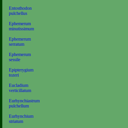
Entosthodon
pulchellus
Ephemerum
minutissimum
Ephemerum
serratum
Ephemerum
sessile
Epipterygium
tozeri
Eucladium
verticillatum
Eurhynchiastrum
pulchellum
Eurhynchium
striatum