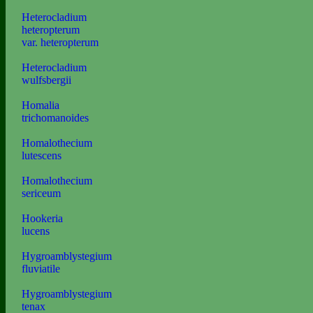
Heterocladium
heteropterum
var. heteropterum
Heterocladium
wulfsbergii
Homalia
trichomanoides
Homalothecium
lutescens
Homalothecium
sericeum
Hookeria
lucens
Hygroamblystegium
fluviatile
Hygroamblystegium
tenax