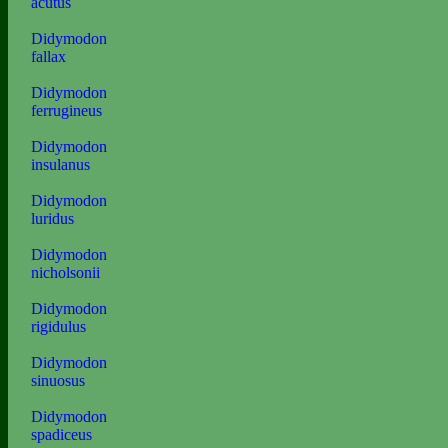
acutus
Didymodon
fallax
Didymodon
ferrugineus
Didymodon
insulanus
Didymodon
luridus
Didymodon
nicholsonii
Didymodon
rigidulus
Didymodon
sinuosus
Didymodon
spadiceus