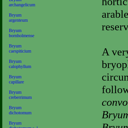
horti
archangelicum
arable
Bryum
argenteum
reserv
Bryum
bornholmense
Bryum
A ver
caespiticium
bryop
Bryum
calophyllum
circu
Bryum
capillare
follo
Bryum
creberrimum
convo
Bryum
Bryu
dichotomum
Bryum
Bryum