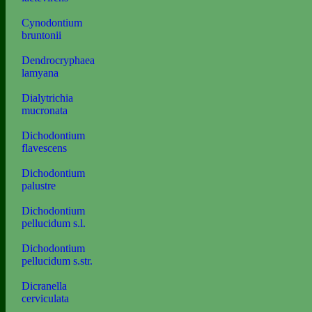
Cynodontium
bruntonii
Dendrocryphaea
lamyana
Dialytrichia
mucronata
Dichodontium
flavescens
Dichodontium
palustre
Dichodontium
pellucidum s.l.
Dichodontium
pellucidum s.str.
Dicranella
cerviculata