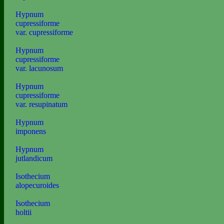
Hypnum
cupressiforme
var. cupressiforme
Hypnum
cupressiforme
var. lacunosum
Hypnum
cupressiforme
var. resupinatum
Hypnum
imponens
Hypnum
jutlandicum
Isothecium
alopecuroides
Isothecium
holtii