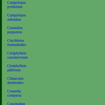
Campylopus
pyriformis
Campylopus
subulatus
Ceratodon
purpureus
Cinclidotus
fontinaloides
Cirriphyllum
crassinervium
Cirriphyllum
piliferum
Climacium
dendroides
Conardia
compacta
Coscinodon