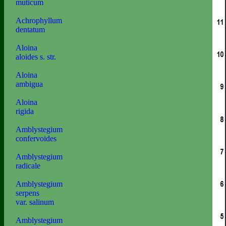
muticum
Achrophyllum
dentatum
Aloina
aloides s. str.
Aloina
ambigua
Aloina
rigida
Amblystegium
confervoides
Amblystegium
radicale
Amblystegium
serpens
var. salinum
Amblystegium