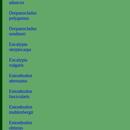
aduncus
Drepanocladus
polygamus
Drepanocladus
sendtneri
Encalypta
streptocarpa
Encalypta
vulgaris
Entosthodon
attenuatus
Entosthodon
fascicularis
Entosthodon
muhlenbergii
Entosthodon
obtusus