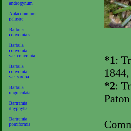
androgynum
Aulacomnium
palustre
Barbula
convoluta s. l.
Barbula
convoluta
var. convoluta
*1
: T
Barbula
1844,
convoluta
var. sardoa
*2
: T
Barbula
unguiculata
Paton
Bartramia
ithyphylla
Bartramia
Commo
pomiformis