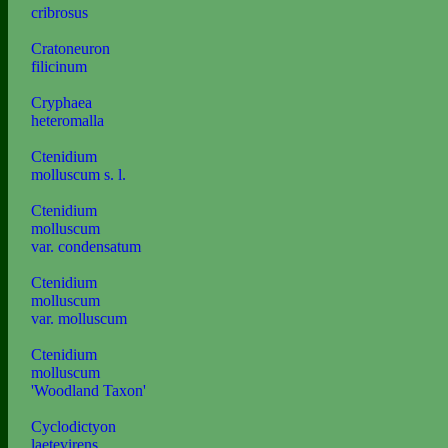
cribrosus
Cratoneuron
filicinum
Cryphaea
heteromalla
Ctenidium
molluscum s. l.
Ctenidium
molluscum
var. condensatum
Ctenidium
molluscum
var. molluscum
Ctenidium
molluscum
'Woodland Taxon'
Cyclodictyon
laetevirens