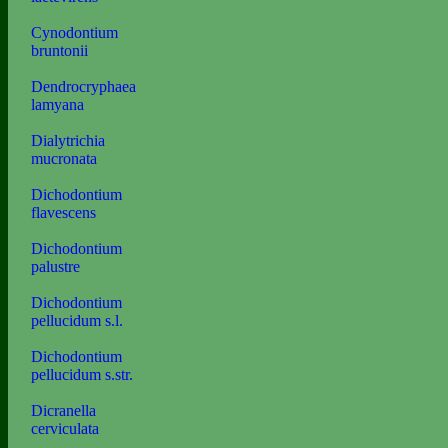
Cynodontium
bruntonii
Dendrocryphaea
lamyana
Dialytrichia
mucronata
Dichodontium
flavescens
Dichodontium
palustre
Dichodontium
pellucidum s.l.
Dichodontium
pellucidum s.str.
Dicranella
cerviculata