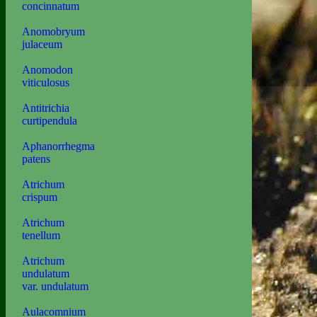
concinnatum
Anomobryum
julaceum
Anomodon
viticulosus
Antitrichia
curtipendula
Aphanorrhegma
patens
Atrichum
crispum
Atrichum
tenellum
Atrichum
undulatum
var. undulatum
Aulacomnium