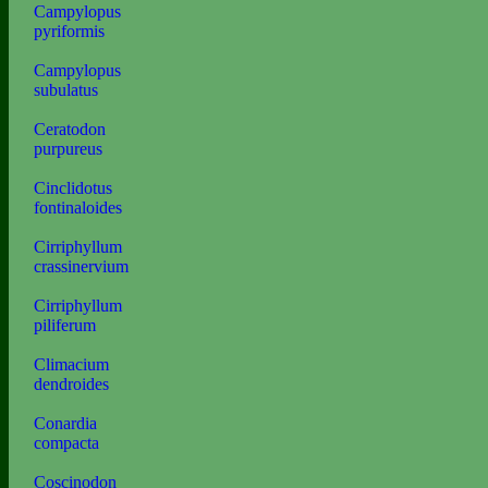
Campylopus
pyriformis
Campylopus
subulatus
Ceratodon
purpureus
Cinclidotus
fontinaloides
Cirriphyllum
crassinervium
Cirriphyllum
piliferum
Climacium
dendroides
Conardia
compacta
Coscinodon