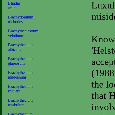
Luxul
Blindia
acuta
misid
Brachydontium
trichodes
Brachytheciastrum
velutinum
Known
Brachythecium
'Hels
albicans
accep
Brachythecium
glareosum
(1988
Brachythecium
mildeanum
the l
Brachythecium
rivulare
that 
Brachythecium
involv
rutabulum
Brachythecium