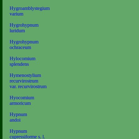
Hygroamblystegium
varium
Hygrohypnum
luridum
Hygrohypnum
ochraceum
Hylocomium
splendens
Hymenostylium
recurvirostrum
var. recurvirostrum
Hyocomium
armoricum
Hypnum
andoi
Hypnum
cupressiforme s. l.