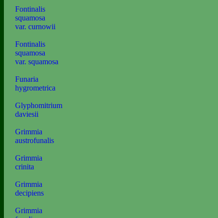
Fontinalis
squamosa
var. curnowii
Fontinalis
squamosa
var. squamosa
Funaria
hygrometrica
Glyphomitrium
daviesii
Grimmia
austrofunalis
Grimmia
crinita
Grimmia
decipiens
Grimmia