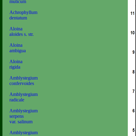
muticum
Achrophyllum
dentatum
Aloina
aloides s. str.
Aloina
ambigua
Aloina
rigida
Amblystegium
confervoides
Amblystegium
radicale
Amblystegium
serpens
var. salinum
Amblystegium