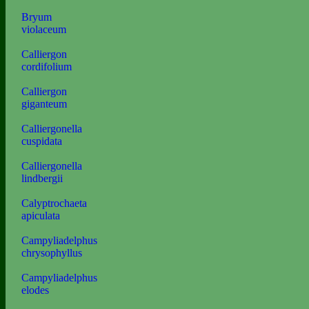
Bryum
violaceum
Calliergon
cordifolium
Calliergon
giganteum
Calliergonella
cuspidata
Calliergonella
lindbergii
Calyptrochaeta
apiculata
Campyliadelphus
chrysophyllus
Campyliadelphus
elodes