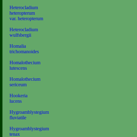
Heterocladium
heteropterum
var. heteropterum
Heterocladium
wulfsbergii
Homalia
trichomanoides
Homalothecium
lutescens
Homalothecium
sericeum
Hookeria
lucens
Hygroamblystegium
fluviatile
Hygroamblystegium
tenax