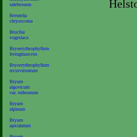
Helst
salebrosum
Breutelia
chrysocoma
Bruchia
vogesiaca
Bryoerythrophyllum
ferruginascens
Bryoerythrophyllum
recurvirostrum
Bryum
algovicum
var. rutheanum
Bryum
alpinum
Bryum
apiculatum
Bryum