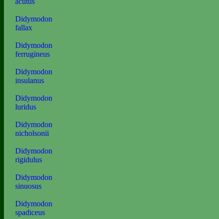
acutus
Didymodon
fallax
Didymodon
ferrugineus
Didymodon
insulanus
Didymodon
luridus
Didymodon
nicholsonii
Didymodon
rigidulus
Didymodon
sinuosus
Didymodon
spadiceus