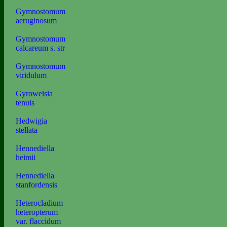
Gymnostomum
aeruginosum
Gymnostomum
calcareum s. str
Gymnostomum
viridulum
Gyroweisia
tenuis
Hedwigia
stellata
Hennediella
heimii
Hennediella
stanfordensis
Heterocladium
heteropterum
var. flaccidum