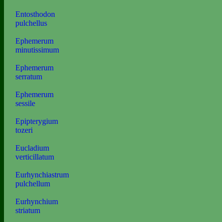
Entosthodon
pulchellus
Ephemerum
minutissimum
Ephemerum
serratum
Ephemerum
sessile
Epipterygium
tozeri
Eucladium
verticillatum
Eurhynchiastrum
pulchellum
Eurhynchium
striatum