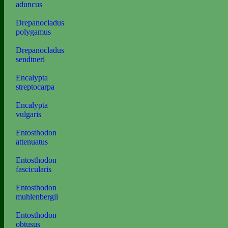
aduncus
Drepanocladus
polygamus
Drepanocladus
sendtneri
Encalypta
streptocarpa
Encalypta
vulgaris
Entosthodon
attenuatus
Entosthodon
fascicularis
Entosthodon
muhlenbergii
Entosthodon
obtusus