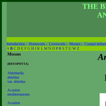
THE 
AN
Introduction
-
Hornworts
-
Liverworts
-
Mosses
-
Coastal influe
A
B
C
D
E
F
G
H
I
K
L
M
N
O
P
R
S
T
U
W
Z
Mosses
An
(BRYOPHYTA)
Abietinella
abietina
var. abietina
Acaulon
mediterraneum
Acaulon