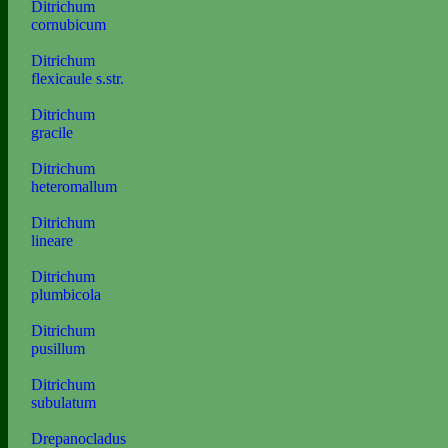
Ditrichum
cornubicum
Ditrichum
flexicaule s.str.
Ditrichum
gracile
Ditrichum
heteromallum
Ditrichum
lineare
Ditrichum
plumbicola
Ditrichum
pusillum
Ditrichum
subulatum
Drepanocladus