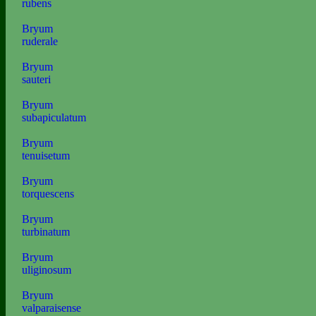
rubens
Bryum
ruderale
Bryum
sauteri
Bryum
subapiculatum
Bryum
tenuisetum
Bryum
torquescens
Bryum
turbinatum
Bryum
uliginosum
Bryum
valparaisense