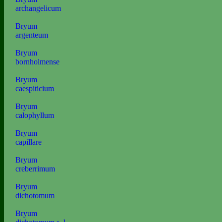
archangelicum
Bryum
argenteum
Bryum
bornholmense
Bryum
caespiticium
Bryum
calophyllum
Bryum
capillare
Bryum
creberrimum
Bryum
dichotomum
Bryum