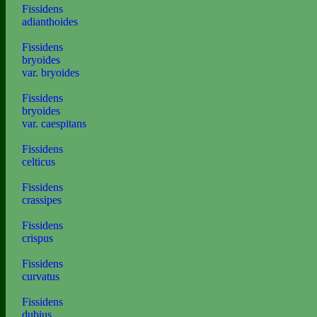
Fissidens
adianthoides
Fissidens
bryoides
var. bryoides
Fissidens
bryoides
var. caespitans
Fissidens
celticus
Fissidens
crassipes
Fissidens
crispus
Fissidens
curvatus
Fissidens
dubius