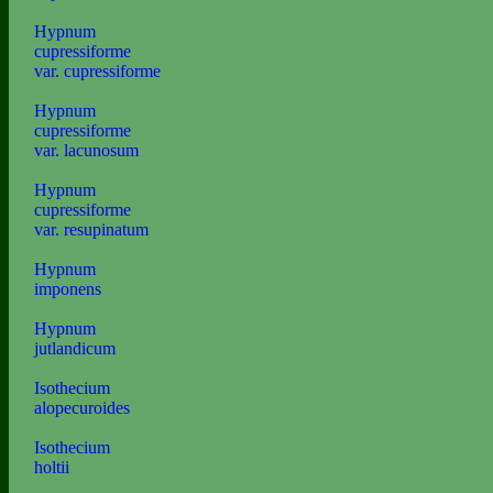
Hypnum
cupressiforme
var. cupressiforme
Hypnum
cupressiforme
var. lacunosum
Hypnum
cupressiforme
var. resupinatum
Hypnum
imponens
Hypnum
jutlandicum
Isothecium
alopecuroides
Isothecium
holtii