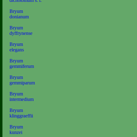
dichotomum s. l.
Bryum
donianum
Bryum
dyffrynense
Bryum
elegans
Bryum
gemmiferum
Bryum
gemmiparum
Bryum
intermedium
Bryum
klinggraeffii
Bryum
kunzei