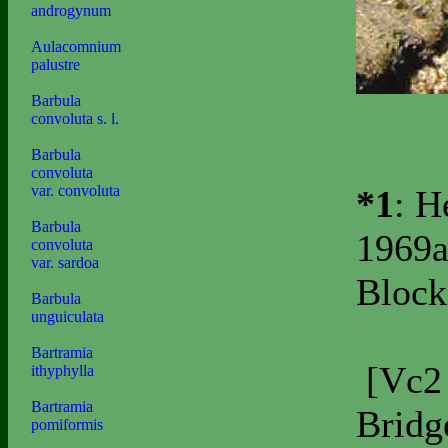
androgynum
Aulacomnium
palustre
Barbula
convoluta s. l.
Barbula
convoluta
var. convoluta
*1
: H
Barbula
1969a
convoluta
var. sardoa
Block
Barbula
unguiculata
Bartramia
[Vc2
ithyphylla
Bartramia
Bridg
pomiformis