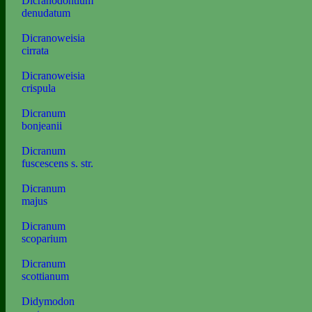
Dicranodontium
denudatum
Dicranoweisia
cirrata
Dicranoweisia
crispula
Dicranum
bonjeanii
Dicranum
fuscescens s. str.
Dicranum
majus
Dicranum
scoparium
Dicranum
scottianum
Didymodon