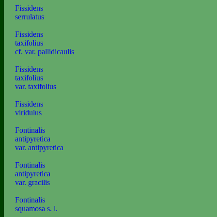
Fissidens
serrulatus
Fissidens
taxifolius
cf. var. pallidicaulis
Fissidens
taxifolius
var. taxifolius
Fissidens
viridulus
Fontinalis
antipyretica
var. antipyretica
Fontinalis
antipyretica
var. gracilis
Fontinalis
squamosa s. l.