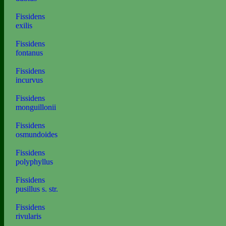
Fissidens
exilis
Fissidens
fontanus
Fissidens
incurvus
Fissidens
monguillonii
Fissidens
osmundoides
Fissidens
polyphyllus
Fissidens
pusillus s. str.
Fissidens
rivularis