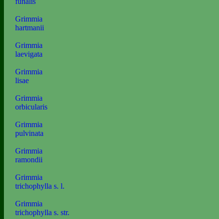
funalis
Grimmia
hartmanii
Grimmia
laevigata
Grimmia
lisae
Grimmia
orbicularis
Grimmia
pulvinata
Grimmia
ramondii
Grimmia
trichophylla s. l.
Grimmia
trichophylla s. str.