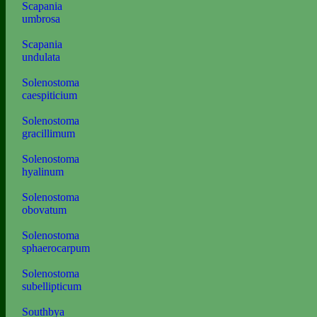
Scapania
umbrosa
Scapania
undulata
Solenostoma
caespiticium
Solenostoma
gracillimum
Solenostoma
hyalinum
Solenostoma
obovatum
Solenostoma
sphaerocarpum
Solenostoma
subellipticum
Southbya