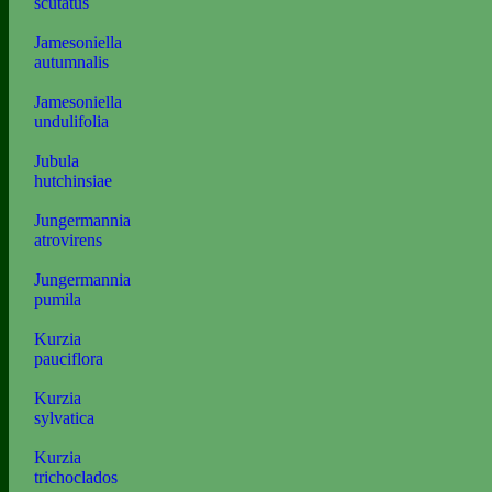
scutatus
Jamesoniella
autumnalis
Jamesoniella
undulifolia
Jubula
hutchinsiae
Jungermannia
atrovirens
Jungermannia
pumila
Kurzia
pauciflora
Kurzia
sylvatica
Kurzia
trichoclados