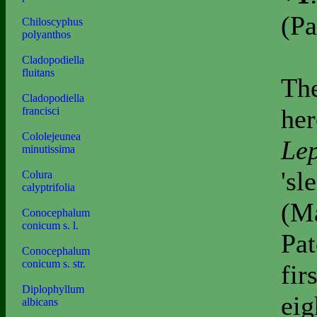
(Pa
Chiloscyphus
polyanthos
Cladopodiella
fluitans
The
Cladopodiella
her
francisci
Cololejeunea
Lep
minutissima
'sl
Colura
calyptrifolia
(Ma
Conocephalum
conicum s. l.
Pat
Conocephalum
conicum s. str.
fir
Diplophyllum
eig
albicans