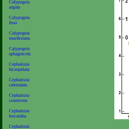
Calypogeia
arguta
Calypogeia
fissa
Calypogeia
muelleriana
Calypogeia
sphagnicola
Cephalozia
bicuspidata
Cephalozia
catenulata
Cephalozia
connivens
Cephalozia
leucantha
Cephalozia