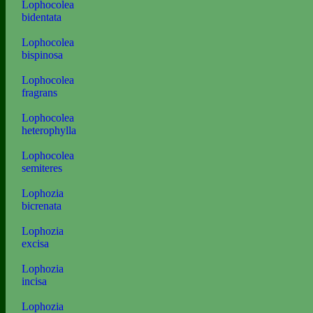
Lophocolea
bidentata
Lophocolea
bispinosa
Lophocolea
fragrans
Lophocolea
heterophylla
Lophocolea
semiteres
Lophozia
bicrenata
Lophozia
excisa
Lophozia
incisa
Lophozia