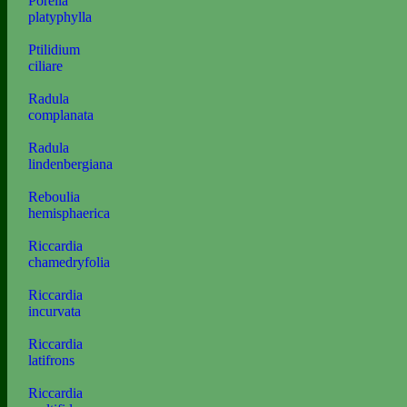
Porella
platyphylla
Ptilidium
ciliare
Radula
complanata
Radula
lindenbergiana
Reboulia
hemisphaerica
Riccardia
chamedryfolia
Riccardia
incurvata
Riccardia
latifrons
Riccardia