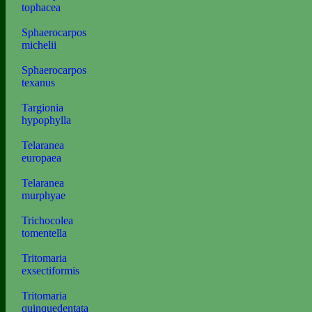
tophacea
Sphaerocarpos
michelii
Sphaerocarpos
texanus
Targionia
hypophylla
Telaranea
europaea
Telaranea
murphyae
Trichocolea
tomentella
Tritomaria
exsectiformis
Tritomaria
quinquedentata