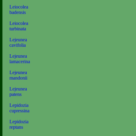
Leiocolea
badensis
Leiocolea
turbinata
Lejeunea
cavifolia
Lejeunea
lamacerina
Lejeunea
mandonii
Lejeunea
patens
Lepidozia
cupressina
Lepidozia
reptans