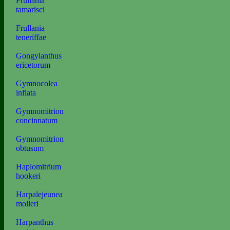
Frullania
tamarisci
Frullania
teneriffae
Gongylanthus
ericetorum
Gymnocolea
inflata
Gymnomitrion
concinnatum
Gymnomitrion
obtusum
Haplomitrium
hookeri
Harpalejeunea
molleri
Harpanthus