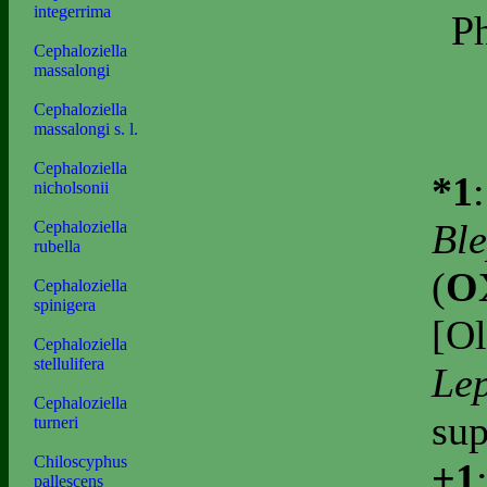
integerrima
Ph
Cephaloziella
massalongi
Cephaloziella
massalongi s. l.
Cephaloziella
*1
nicholsonii
Ble
Cephaloziella
rubella
(
O
Cephaloziella
spinigera
[Ol
Cephaloziella
stellulifera
Lep
Cephaloziella
sup
turneri
Chiloscyphus
+1
pallescens