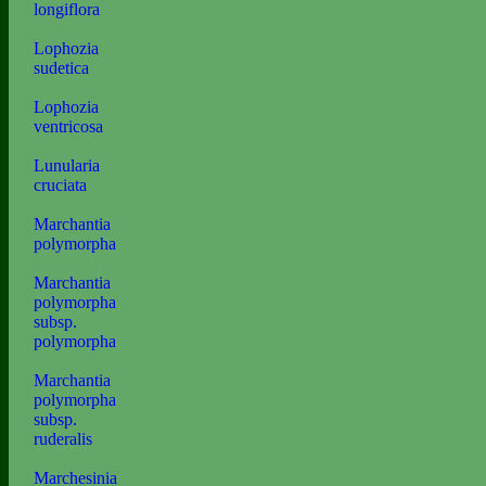
longiflora
Lophozia
sudetica
Lophozia
ventricosa
Lunularia
cruciata
Marchantia
polymorpha
Marchantia
polymorpha
subsp.
polymorpha
Marchantia
polymorpha
subsp.
ruderalis
Marchesinia