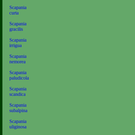
Scapania
curta
Scapania
gracilis
Scapania
irrigua
Scapania
nemorea
Scapania
paludicola
Scapania
scandica
Scapania
subalpina
Scapania
uliginosa