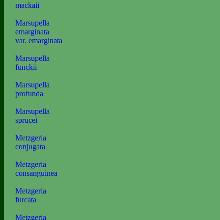
mackaii
Marsupella
emarginata
var. emarginata
Marsupella
funckii
Marsupella
profunda
Marsupella
sprucei
Metzgeria
conjugata
Metzgeria
consanguinea
Metzgeria
furcata
Metzgeria