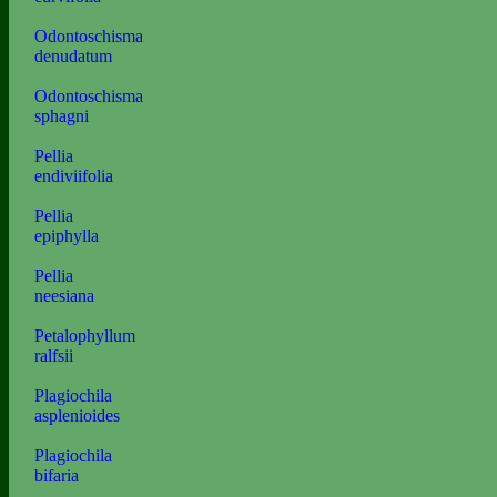
Odontoschisma
denudatum
Odontoschisma
sphagni
Pellia
endiviifolia
Pellia
epiphylla
Pellia
neesiana
Petalophyllum
ralfsii
Plagiochila
asplenioides
Plagiochila
bifaria