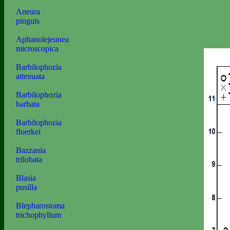
Aneura
pinguis
Aphanolejeunea
microscopica
Barbilophozia
attenuata
Barbilophozia
barbata
Barbilophozia
floerkei
Bazzania
trilobata
Blasia
pusilla
Blepharostoma
trichophyllum