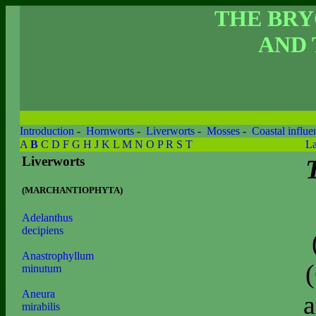
THE BR
AND 
Introduction
-
Hornworts
-
Liverworts
-
Mosses
-
Coastal influe
A
B
C
D
F
G
H
J
K
L
M
N
O
P
R
S
T
La
Liverworts
(MARCHANTIOPHYTA)
Adelanthus
decipiens
Anastrophyllum
minutum
Aneura
a
mirabilis