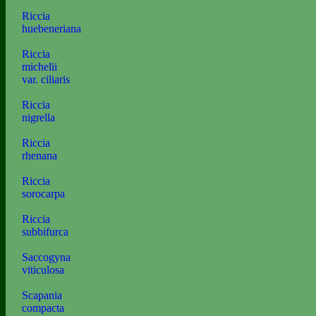
Riccia
huebeneriana
Riccia
michelii
var. ciliaris
Riccia
nigrella
Riccia
rhenana
Riccia
sorocarpa
Riccia
subbifurca
Saccogyna
viticulosa
Scapania
compacta