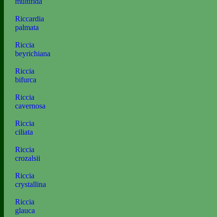
multifida
Riccardia
palmata
Riccia
beyrichiana
Riccia
bifurca
Riccia
cavernosa
Riccia
ciliata
Riccia
crozalsii
Riccia
crystallina
Riccia
glauca