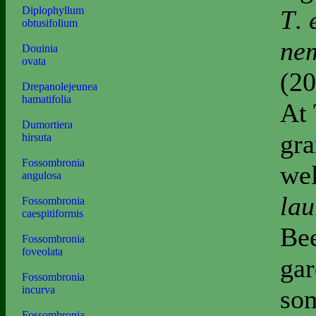
Diplophyllum
T
.
e
obtusifolium
ne
Douinia
ovata
(20
Drepanolejeunea
hamatifolia
At 
Dumortiera
gra
hirsuta
Fossombronia
we
angulosa
lau
Fossombronia
caespitiformis
Bee
Fossombronia
foveolata
gar
Fossombronia
incurva
som
Fossombronia