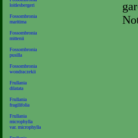
gar
loitlesbergeri
Not
Fossombronia
maritima
Fossombronia
mittenii
Fossombronia
pusilla
Fossombronia
wondraczekii
Frullania
dilatata
Frullania
fragilifolia
Frullania
microphylla
var. microphylla