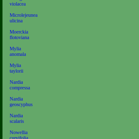
violacea
Microlejeunea
ulicina
Moerckia
flotoviana
Mylia
anomala
Mylia
taylorii
Nardia
compressa
Nardia
geoscyphus
Nardia
scalaris
Nowellia
curvifolia