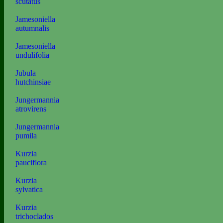
scutatus
Jamesoniella
autumnalis
Jamesoniella
undulifolia
Jubula
hutchinsiae
Jungermannia
atrovirens
Jungermannia
pumila
Kurzia
pauciflora
Kurzia
sylvatica
Kurzia
trichoclados