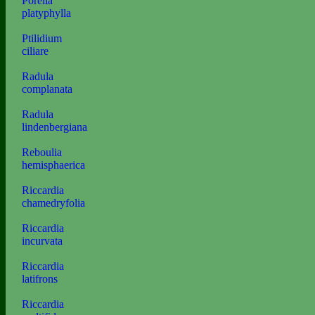
Porella
platyphylla
Ptilidium
ciliare
Radula
complanata
Radula
lindenbergiana
Reboulia
hemisphaerica
Riccardia
chamedryfolia
Riccardia
incurvata
Riccardia
latifrons
Riccardia