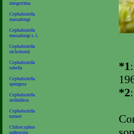
integerrima
Cephaloziella
massalongi
Cephaloziella
massalongi s. l.
Cephaloziella
nicholsonii
*1
Cephaloziella
rubella
196
Cephaloziella
spinigera
*2
Cephaloziella
stellulifera
Cephaloziella
Com
turneri
Chiloscyphus
som
pallescens