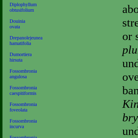
Diplophyllum
abo
obtusifolium
str
Douinia
ovata
or 
Drepanolejeunea
hamatifolia
pl
Dumortiera
und
hirsuta
Fossombronia
ove
angulosa
ban
Fossombronia
caespitiformis
Kin
Fossombronia
foveolata
bry
Fossombronia
incurva
und
Fossombronia