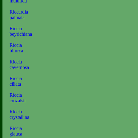
multifida
Riccardia
palmata
Riccia
beyrichiana
Riccia
bifurca
Riccia
cavernosa
Riccia
ciliata
Riccia
crozalsii
Riccia
crystallina
Riccia
glauca