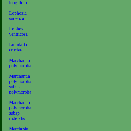
longiflora
Lophozia
sudetica
Lophozia
ventricosa
Lunularia
cruciata
Marchantia
polymorpha
Marchantia
polymorpha
subsp.
polymorpha
Marchantia
polymorpha
subsp.
ruderalis
Marchesinia