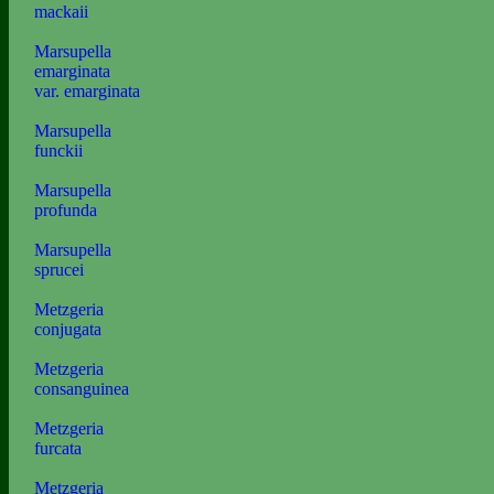
mackaii
Marsupella
emarginata
var. emarginata
Marsupella
funckii
Marsupella
profunda
Marsupella
sprucei
Metzgeria
conjugata
Metzgeria
consanguinea
Metzgeria
furcata
Metzgeria