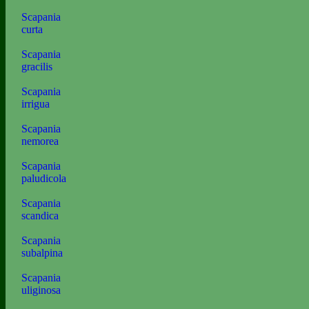
Scapania
curta
Scapania
gracilis
Scapania
irrigua
Scapania
nemorea
Scapania
paludicola
Scapania
scandica
Scapania
subalpina
Scapania
uliginosa