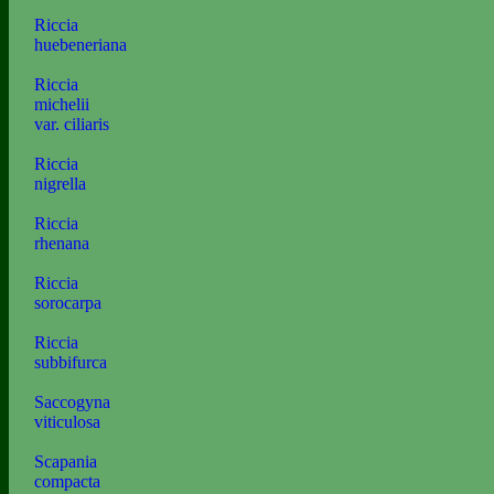
Riccia
huebeneriana
Riccia
michelii
var. ciliaris
Riccia
nigrella
Riccia
rhenana
Riccia
sorocarpa
Riccia
subbifurca
Saccogyna
viticulosa
Scapania
compacta