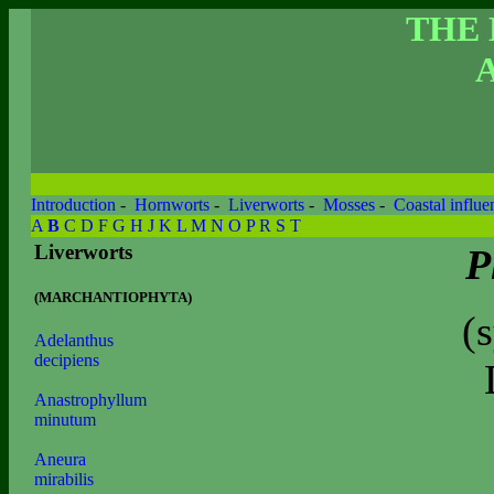
THE
Introduction
-
Hornworts
-
Liverworts
-
Mosses
-
Coastal influe
A
B
C
D
F
G
H
J
K
L
M
N
O
P
R
S
T
Liverworts
P
(MARCHANTIOPHYTA)
(
Adelanthus
decipiens
Anastrophyllum
minutum
Aneura
mirabilis