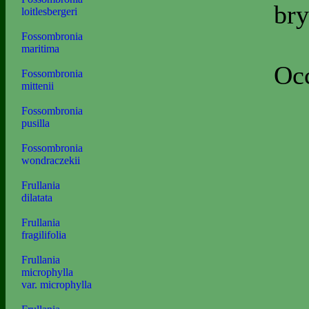
bry
loitlesbergeri
Fossombronia
maritima
Occ
Fossombronia
mittenii
Fossombronia
pusilla
Fossombronia
wondraczekii
Frullania
dilatata
Frullania
fragilifolia
Frullania
microphylla
var. microphylla