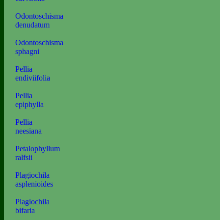
Odontoschisma
denudatum
Odontoschisma
sphagni
Pellia
endiviifolia
Pellia
epiphylla
Pellia
neesiana
Petalophyllum
ralfsii
Plagiochila
asplenioides
Plagiochila
bifaria