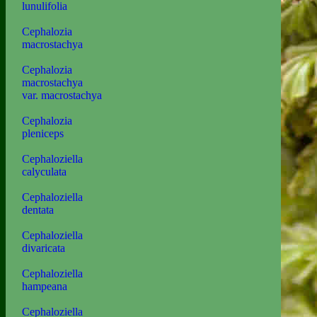
lunulifolia
Cephalozia
macrostachya
Cephalozia
macrostachya
var. macrostachya
Cephalozia
pleniceps
Cephaloziella
calyculata
Cephaloziella
dentata
Cephaloziella
divaricata
Cephaloziella
hampeana
Cephaloziella