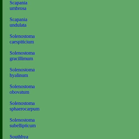
Scapania
umbrosa
Scapania
undulata
Solenostoma
caespiticium
Solenostoma
gracillimum
Solenostoma
hyalinum
Solenostoma
obovatum
Solenostoma
sphaerocarpum
Solenostoma
subellipticum
Southbya