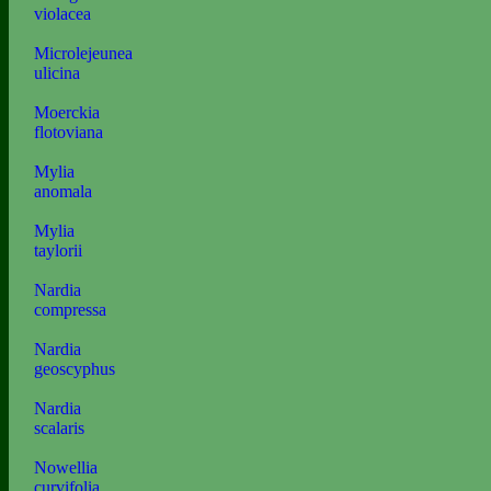
violacea
Microlejeunea
ulicina
Moerckia
flotoviana
Mylia
anomala
Mylia
taylorii
Nardia
compressa
Nardia
geoscyphus
Nardia
scalaris
Nowellia
curvifolia