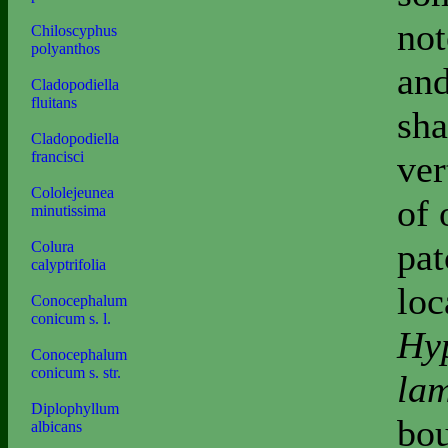
not
Chiloscyphus
polyanthos
and
Cladopodiella
fluitans
sha
Cladopodiella
ver
francisci
Cololejeunea
of 
minutissima
pat
Colura
calyptrifolia
loc
Conocephalum
conicum s. l.
Hy
Conocephalum
conicum s. str.
la
Diplophyllum
bou
albicans