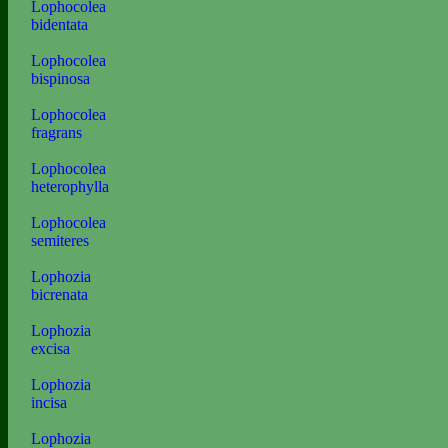
Lophocolea
bidentata
Lophocolea
bispinosa
Lophocolea
fragrans
Lophocolea
heterophylla
Lophocolea
semiteres
Lophozia
bicrenata
Lophozia
excisa
Lophozia
incisa
Lophozia