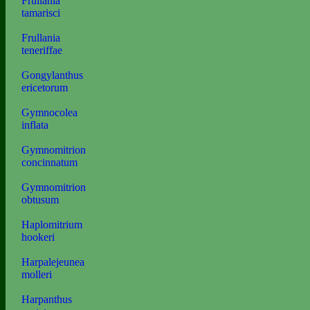
Frullania
tamarisci
Frullania
teneriffae
Gongylanthus
ericetorum
Gymnocolea
inflata
Gymnomitrion
concinnatum
Gymnomitrion
obtusum
Haplomitrium
hookeri
Harpalejeunea
molleri
Harpanthus