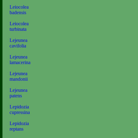
Leiocolea
badensis
Leiocolea
turbinata
Lejeunea
cavifolia
Lejeunea
lamacerina
Lejeunea
mandonii
Lejeunea
patens
Lepidozia
cupressina
Lepidozia
reptans