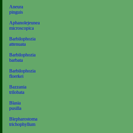
Aneura
pinguis
Aphanolejeunea
microscopica
Barbilophozia
attenuata
Barbilophozia
barbata
Barbilophozia
floerkei
Bazzania
trilobata
Blasia
pusilla
Blepharostoma
trichophyllum