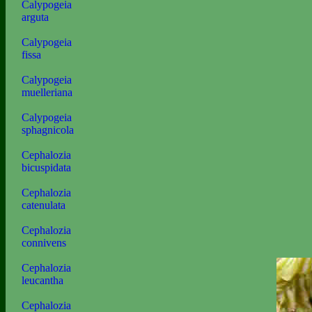
Calypogeia
arguta
Calypogeia
fissa
Calypogeia
muelleriana
Calypogeia
sphagnicola
Cephalozia
bicuspidata
Cephalozia
catenulata
Cephalozia
connivens
Cephalozia
leucantha
Cephalozia