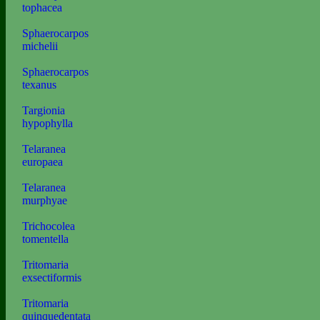
tophacea
Sphaerocarpos
michelii
Sphaerocarpos
texanus
Targionia
hypophylla
Telaranea
europaea
Telaranea
murphyae
Trichocolea
tomentella
Tritomaria
exsectiformis
Tritomaria
quinquedentata