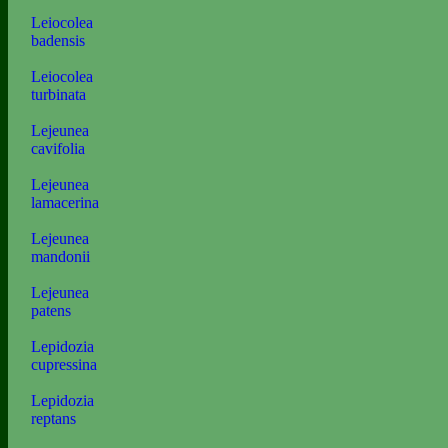
Leiocolea
badensis
Leiocolea
turbinata
Lejeunea
cavifolia
Lejeunea
lamacerina
Lejeunea
mandonii
Lejeunea
patens
Lepidozia
cupressina
Lepidozia
reptans