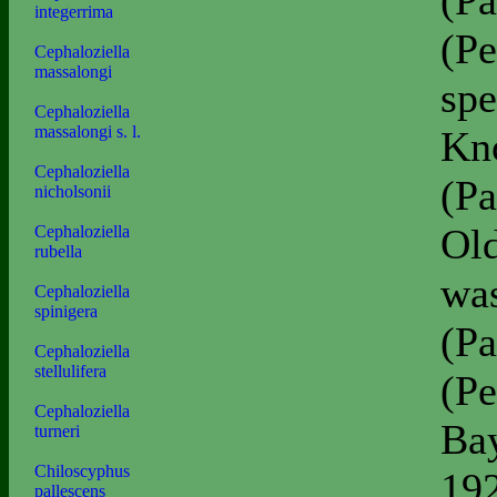
(Pa
integerrima
(Pe
Cephaloziella
massalongi
spe
Cephaloziella
massalongi s. l.
Kno
Cephaloziella
(Pa
nicholsonii
Old
Cephaloziella
rubella
was
Cephaloziella
spinigera
(Pa
Cephaloziella
stellulifera
(Pe
Cephaloziella
Bay
turneri
Chiloscyphus
192
pallescens