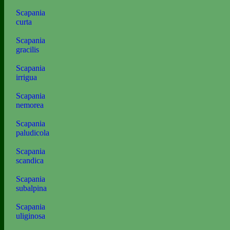
Scapania
curta
Scapania
gracilis
Scapania
irrigua
Scapania
nemorea
Scapania
paludicola
Scapania
scandica
Scapania
subalpina
Scapania
uliginosa