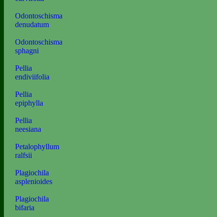
Odontoschisma
denudatum
Odontoschisma
sphagni
Pellia
endiviifolia
Pellia
epiphylla
Pellia
neesiana
Petalophyllum
ralfsii
Plagiochila
asplenioides
Plagiochila
bifaria