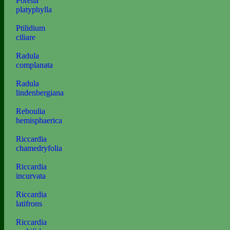
Porella
platyphylla
Ptilidium
ciliare
Radula
complanata
Radula
lindenbergiana
Reboulia
hemisphaerica
Riccardia
chamedryfolia
Riccardia
incurvata
Riccardia
latifrons
Riccardia