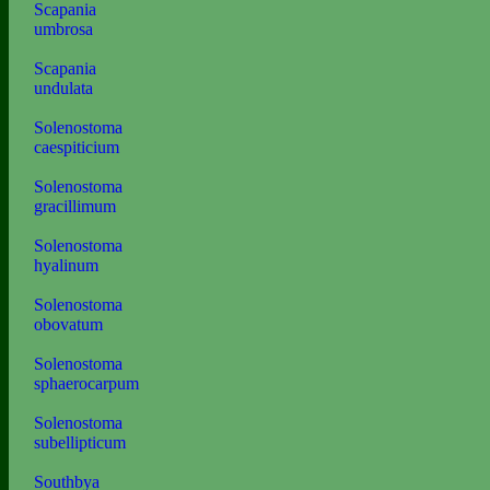
Scapania
umbrosa
Scapania
undulata
Solenostoma
caespiticium
Solenostoma
gracillimum
Solenostoma
hyalinum
Solenostoma
obovatum
Solenostoma
sphaerocarpum
Solenostoma
subellipticum
Southbya