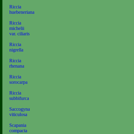
Riccia
huebeneriana
Riccia
michelii
var. ciliaris
Riccia
nigrella
Riccia
rhenana
Riccia
sorocarpa
Riccia
subbifurca
Saccogyna
viticulosa
Scapania
compacta