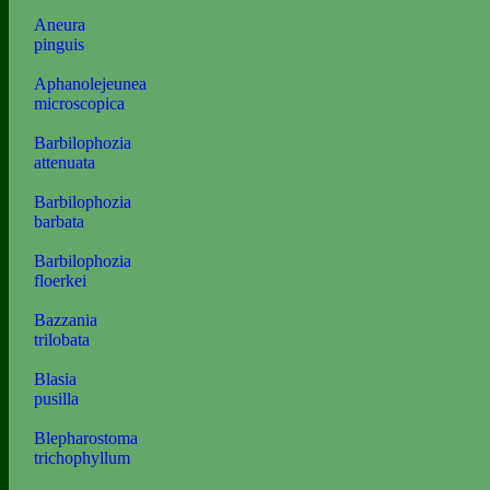
Aneura
pinguis
Aphanolejeunea
microscopica
Barbilophozia
attenuata
Barbilophozia
barbata
Barbilophozia
floerkei
Bazzania
trilobata
Blasia
pusilla
Blepharostoma
trichophyllum