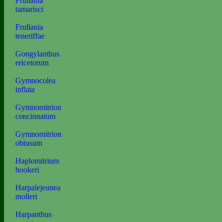
Frullania
tamarisci
Frullania
teneriffae
Gongylanthus
ericetorum
Gymnocolea
inflata
Gymnomitrion
concinnatum
Gymnomitrion
obtusum
Haplomitrium
hookeri
Harpalejeunea
molleri
Harpanthus