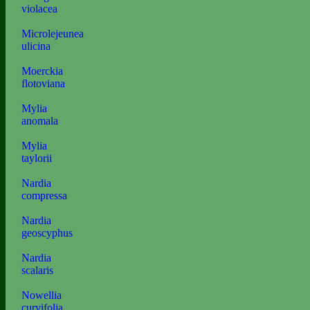
violacea
Microlejeunea
ulicina
Moerckia
flotoviana
Mylia
anomala
Mylia
taylorii
Nardia
compressa
Nardia
geoscyphus
Nardia
scalaris
Nowellia
curvifolia