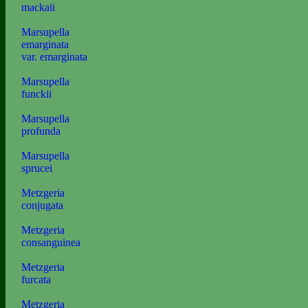
mackaii
Marsupella
emarginata
var. emarginata
Marsupella
funckii
Marsupella
profunda
Marsupella
sprucei
Metzgeria
conjugata
Metzgeria
consanguinea
Metzgeria
furcata
Metzgeria