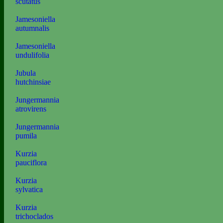
scutatus
Jamesoniella
autumnalis
Jamesoniella
undulifolia
Jubula
hutchinsiae
Jungermannia
atrovirens
Jungermannia
pumila
Kurzia
pauciflora
Kurzia
sylvatica
Kurzia
trichoclados