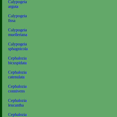
Calypogeia
arguta
Calypogeia
fissa
Calypogeia
muelleriana
Calypogeia
sphagnicola
Cephalozia
bicuspidata
Cephalozia
catenulata
Cephalozia
connivens
Cephalozia
leucantha
Cephalozia