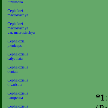
lunulifolia
Cephalozia
macrostachya
Cephalozia
macrostachya
var. macrostachya
Cephalozia
pleniceps
Cephaloziella
calyculata
Cephaloziella
dentata
Cephaloziella
divaricata
Cephaloziella
*1
hampeana
Cephaloziella