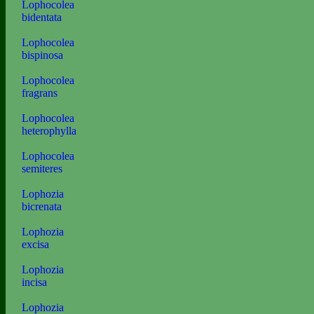
Lophocolea
bidentata
Lophocolea
bispinosa
Lophocolea
fragrans
Lophocolea
heterophylla
Lophocolea
semiteres
Lophozia
bicrenata
Lophozia
excisa
Lophozia
incisa
Lophozia