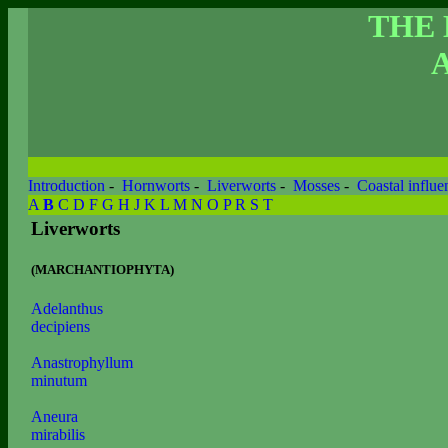
THE
Introduction
-
Hornworts
-
Liverworts
-
Mosses
-
Coastal influe
A
B
C
D
F
G
H
J
K
L
M
N
O
P
R
S
T
Liverworts
(MARCHANTIOPHYTA)
Adelanthus
decipiens
Anastrophyllum
minutum
Aneura
mirabilis