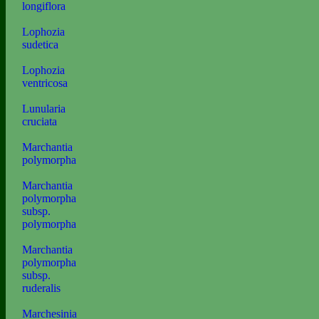
longiflora
Lophozia
sudetica
Lophozia
ventricosa
Lunularia
cruciata
Marchantia
polymorpha
Marchantia
polymorpha
subsp.
polymorpha
Marchantia
polymorpha
subsp.
ruderalis
Marchesinia