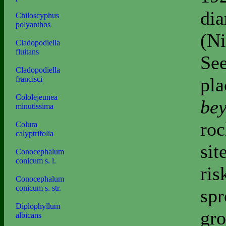
dia
Chiloscyphus
polyanthos
(Ni
Cladopodiella
fluitans
See
Cladopodiella
pla
francisci
Cololejeunea
bey
minutissima
roc
Colura
calyptrifolia
sit
Conocephalum
conicum s. l.
ris
Conocephalum
conicum s. str.
spr
Diplophyllum
gro
albicans