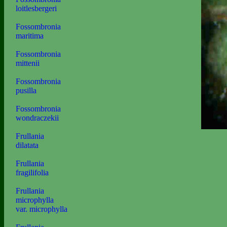
loitlesbergeri
Fossombronia
maritima
Fossombronia
mittenii
Fossombronia
pusilla
Fossombronia
wondraczekii
Frullania
dilatata
Frullania
fragilifolia
Frullania
microphylla
var. microphylla