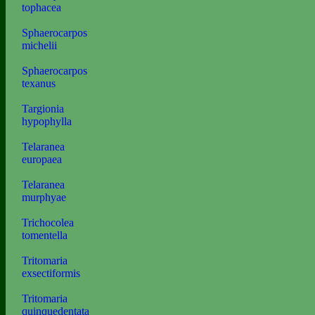
tophacea
Sphaerocarpos
michelii
Sphaerocarpos
texanus
Targionia
hypophylla
Telaranea
europaea
Telaranea
murphyae
Trichocolea
tomentella
Tritomaria
exsectiformis
Tritomaria
quinquedentata