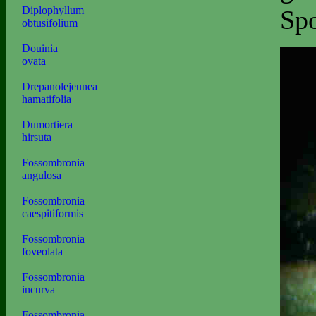
Diplophyllum
Spo
obtusifolium
Douinia
ovata
Drepanolejeunea
hamatifolia
Dumortiera
hirsuta
Fossombronia
angulosa
Fossombronia
caespitiformis
Fossombronia
foveolata
Fossombronia
incurva
Fossombronia