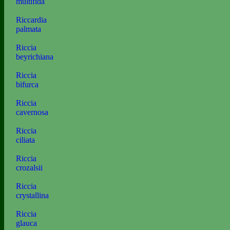
multifida
Riccardia
palmata
Riccia
beyrichiana
Riccia
bifurca
Riccia
cavernosa
Riccia
ciliata
Riccia
crozalsii
Riccia
crystallina
Riccia
glauca