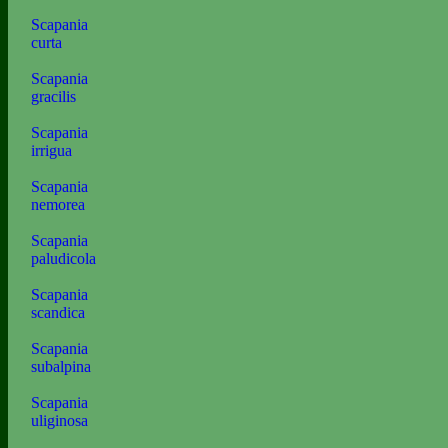
Scapania
curta
Scapania
gracilis
Scapania
irrigua
Scapania
nemorea
Scapania
paludicola
Scapania
scandica
Scapania
subalpina
Scapania
uliginosa