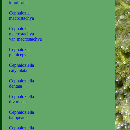
lunulifolia
Cephalozia
macrostachya
Cephalozia
macrostachya
var. macrostachya
Cephalozia
pleniceps
Cephaloziella
calyculata
Cephaloziella
dentata
Cephaloziella
divaricata
Cephaloziella
hampeana
Cephaloziella