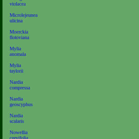
violacea
Microlejeunea
ulicina
Moerckia
flotoviana
Mylia
anomala
Mylia
taylorii
Nardia
compressa
Nardia
geoscyphus
Nardia
scalaris
Nowellia
curvifolia