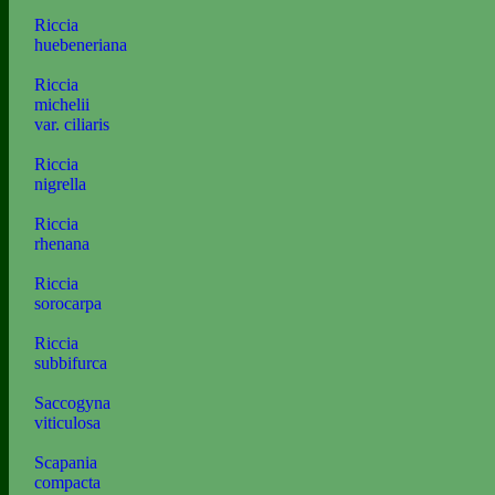
Riccia
huebeneriana
Riccia
michelii
var. ciliaris
Riccia
nigrella
Riccia
rhenana
Riccia
sorocarpa
Riccia
subbifurca
Saccogyna
viticulosa
Scapania
compacta