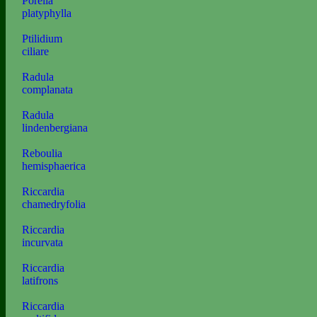
Porella
platyphylla
Ptilidium
ciliare
Radula
complanata
Radula
lindenbergiana
Reboulia
hemisphaerica
Riccardia
chamedryfolia
Riccardia
incurvata
Riccardia
latifrons
Riccardia