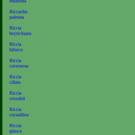
multifida
Riccardia
palmata
Riccia
beyrichiana
Riccia
bifurca
Riccia
cavernosa
Riccia
ciliata
Riccia
crozalsii
Riccia
crystallina
Riccia
glauca