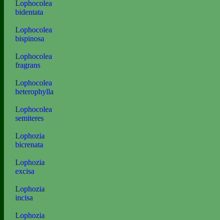
Lophocolea
bidentata
Lophocolea
bispinosa
Lophocolea
fragrans
Lophocolea
heterophylla
Lophocolea
semiteres
Lophozia
bicrenata
Lophozia
excisa
Lophozia
incisa
Lophozia