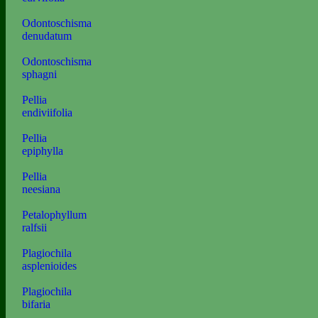
Odontoschisma
denudatum
Odontoschisma
sphagni
Pellia
endiviifolia
Pellia
epiphylla
Pellia
neesiana
Petalophyllum
ralfsii
Plagiochila
asplenioides
Plagiochila
bifaria