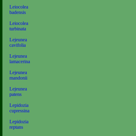
Leiocolea
badensis
Leiocolea
turbinata
Lejeunea
cavifolia
Lejeunea
lamacerina
Lejeunea
mandonii
Lejeunea
patens
Lepidozia
cupressina
Lepidozia
reptans