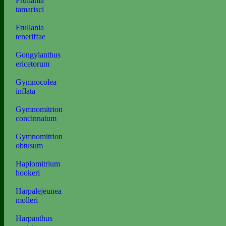
Frullania
tamarisci
Frullania
teneriffae
Gongylanthus
ericetorum
Gymnocolea
inflata
Gymnomitrion
concinnatum
Gymnomitrion
obtusum
Haplomitrium
hookeri
Harpalejeunea
molleri
Harpanthus