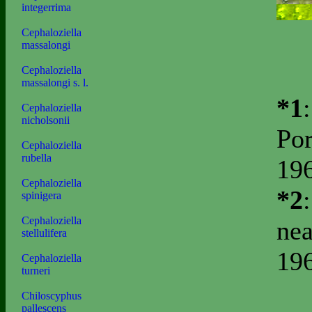
integerrima
Cephaloziella
massalongi
Cephaloziella
massalongi s. l.
*1
Cephaloziella
nicholsonii
Por
Cephaloziella
rubella
196
Cephaloziella
*2
spinigera
Cephaloziella
nea
stellulifera
196
Cephaloziella
turneri
Chiloscyphus
pallescens