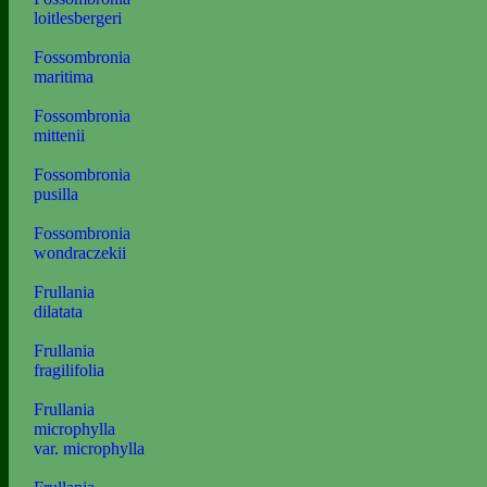
loitlesbergeri
Fossombronia
maritima
Fossombronia
mittenii
Fossombronia
pusilla
Fossombronia
wondraczekii
Frullania
dilatata
Frullania
fragilifolia
Frullania
microphylla
var. microphylla