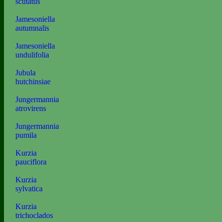
scutatus
Jamesoniella
autumnalis
Jamesoniella
undulifolia
Jubula
hutchinsiae
Jungermannia
atrovirens
Jungermannia
pumila
Kurzia
pauciflora
Kurzia
sylvatica
Kurzia
trichoclados