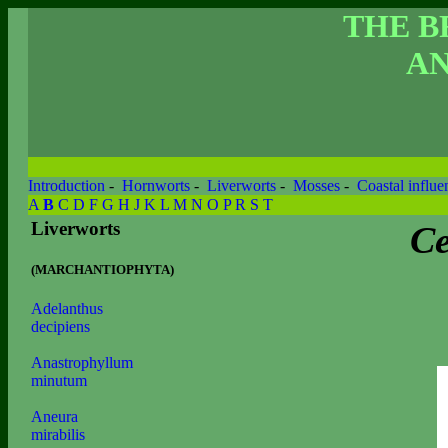
THE B
AN
Introduction
-
Hornworts
-
Liverworts
-
Mosses
-
Coastal influe
A
B
C
D
F
G
H
J
K
L
M
N
O
P
R
S
T
Liverworts
Ce
(MARCHANTIOPHYTA)
Adelanthus
decipiens
Anastrophyllum
minutum
Aneura
mirabilis