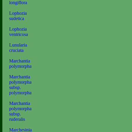
longiflora
Lophozia
sudetica
Lophozia
ventricosa
Lunularia
cruciata
Marchantia
polymorpha
Marchantia
polymorpha
subsp.
polymorpha
Marchantia
polymorpha
subsp.
ruderalis
Marchesinia