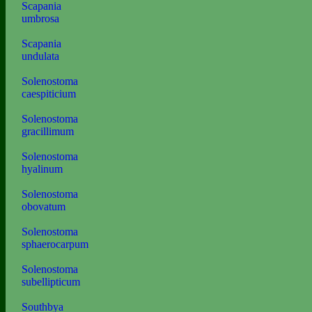
Scapania
umbrosa
Scapania
undulata
Solenostoma
caespiticium
Solenostoma
gracillimum
Solenostoma
hyalinum
Solenostoma
obovatum
Solenostoma
sphaerocarpum
Solenostoma
subellipticum
Southbya