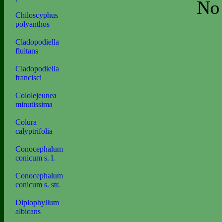
No 
Chiloscyphus
polyanthos
Cladopodiella
fluitans
Cladopodiella
francisci
Cololejeunea
minutissima
Colura
calyptrifolia
Conocephalum
conicum s. l.
Conocephalum
conicum s. str.
Diplophyllum
albicans