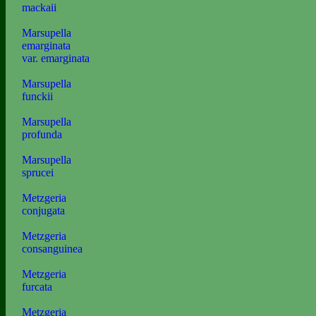
mackaii
Marsupella
emarginata
var. emarginata
Marsupella
funckii
Marsupella
profunda
Marsupella
sprucei
Metzgeria
conjugata
Metzgeria
consanguinea
Metzgeria
furcata
Metzgeria