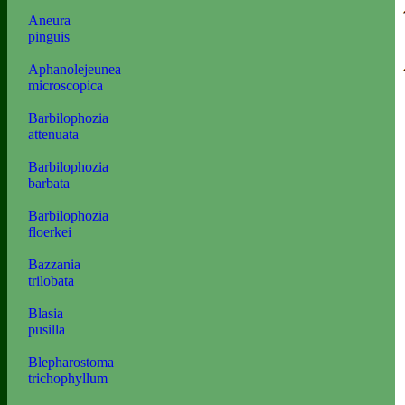
Aneura
pinguis
Aphanolejeunea
microscopica
Barbilophozia
attenuata
Barbilophozia
barbata
Barbilophozia
floerkei
Bazzania
trilobata
Blasia
pusilla
Blepharostoma
trichophyllum