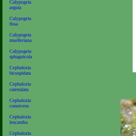
Calypogeia
arguta
Calypogeia
fissa
Calypogeia
muelleriana
Calypogeia
sphagnicola
Cephalozia
bicuspidata
Cephalozia
catenulata
Cephalozia
connivens
Cephalozia
leucantha
Cephalozia