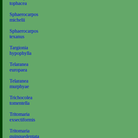
tophacea
Sphaerocarpos
michelii
Sphaerocarpos
texanus
Targionia
hypophylla
Telaranea
europaea
Telaranea
murphyae
Trichocolea
tomentella
Tritomaria
exsectiformis
Tritomaria
quinquedentata