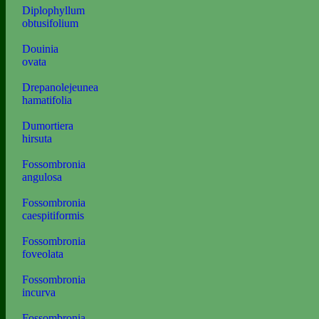
Diplophyllum
obtusifolium
Douinia
ovata
Drepanolejeunea
hamatifolia
Dumortiera
hirsuta
Fossombronia
angulosa
Fossombronia
caespitiformis
Fossombronia
foveolata
Fossombronia
incurva
Fossombronia