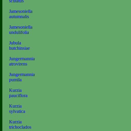
scutatus
Jamesoniella
autumnalis
Jamesoniella
undulifolia
Jubula
hutchinsiae
Jungermannia
atrovirens
Jungermannia
pumila
Kurzia
pauciflora
Kurzia
sylvatica
Kurzia
trichoclados