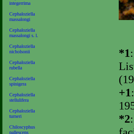
integerrima
Cephaloziella
massalongi
Cephaloziella
massalongi s. l.
Cephaloziella
*1
nicholsonii
Lis
Cephaloziella
rubella
(19
Cephaloziella
spinigera
+1
Cephaloziella
stellulifera
195
Cephaloziella
*2
turneri
Chiloscyphus
fac
pallescens