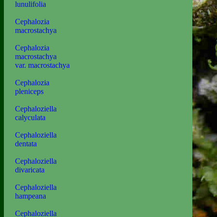
lunulifolia
Cephalozia
macrostachya
Cephalozia
macrostachya
var. macrostachya
Cephalozia
pleniceps
Cephaloziella
calyculata
Cephaloziella
dentata
Cephaloziella
divaricata
Cephaloziella
hampeana
Cephaloziella