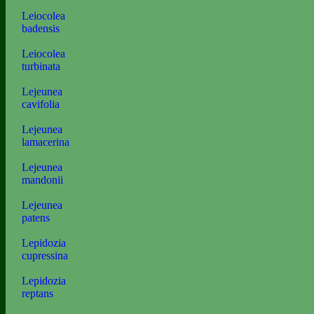
Leiocolea
badensis
Leiocolea
turbinata
Lejeunea
cavifolia
Lejeunea
lamacerina
Lejeunea
mandonii
Lejeunea
patens
Lepidozia
cupressina
Lepidozia
reptans