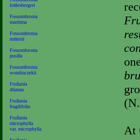
rec
loitlesbergeri
Fru
Fossombronia
maritima
re
Fossombronia
mittenii
co
Fossombronia
pusilla
one
Fossombronia
bru
wondraczekii
Frullania
gro
dilatata
(N.
Frullania
fragilifolia
Frullania
microphylla
At 
var. microphylla