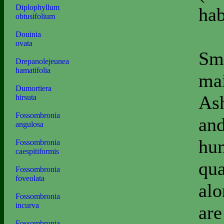
Diplophyllum
hab
obtusifolium
Douinia
ovata
Sma
Drepanolejeunea
hamatifolia
mai
Dumortiera
As
hirsuta
Fossombronia
and
angulosa
hum
Fossombronia
caespitiformis
qua
Fossombronia
foveolata
alo
Fossombronia
incurva
are
Fossombronia