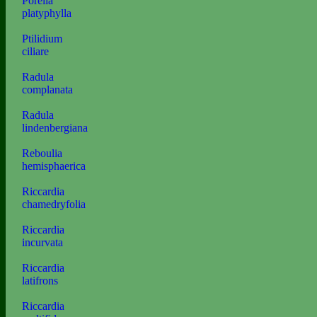
Porella
platyphylla
Ptilidium
ciliare
Radula
complanata
Radula
lindenbergiana
Reboulia
hemisphaerica
Riccardia
chamedryfolia
Riccardia
incurvata
Riccardia
latifrons
Riccardia