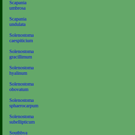
Scapania
umbrosa
Scapania
undulata
Solenostoma
caespiticium
Solenostoma
gracillimum
Solenostoma
hyalinum
Solenostoma
obovatum
Solenostoma
sphaerocarpum
Solenostoma
subellipticum
Southbya