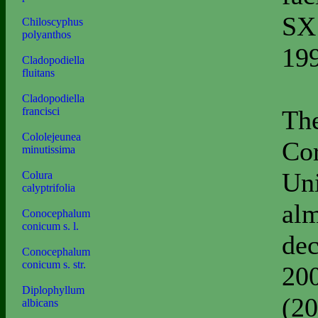
SX
Chiloscyphus
polyanthos
199
Cladopodiella
fluitans
Cladopodiella
The
francisci
Cololejeunea
Co
minutissima
Uni
Colura
calyptrifolia
alm
Conocephalum
conicum s. l.
dec
Conocephalum
conicum s. str.
200
Diplophyllum
(20
albicans