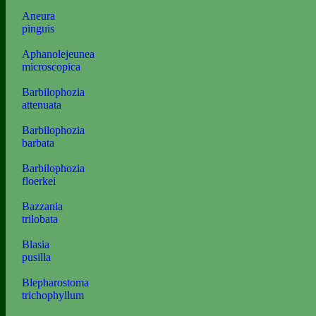
Aneura
pinguis
Aphanolejeunea
microscopica
Barbilophozia
attenuata
Barbilophozia
barbata
Barbilophozia
floerkei
Bazzania
trilobata
Blasia
pusilla
Blepharostoma
trichophyllum