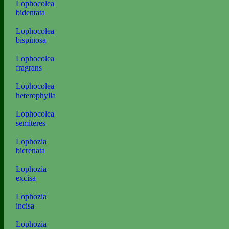
Lophocolea
bidentata
Lophocolea
bispinosa
Lophocolea
fragrans
Lophocolea
heterophylla
Lophocolea
semiteres
Lophozia
bicrenata
Lophozia
excisa
Lophozia
incisa
Lophozia