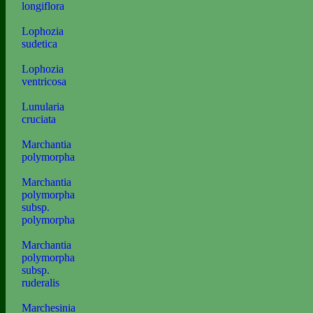
longiflora
Lophozia
sudetica
Lophozia
ventricosa
Lunularia
cruciata
Marchantia
polymorpha
Marchantia
polymorpha
subsp.
polymorpha
Marchantia
polymorpha
subsp.
ruderalis
Marchesinia