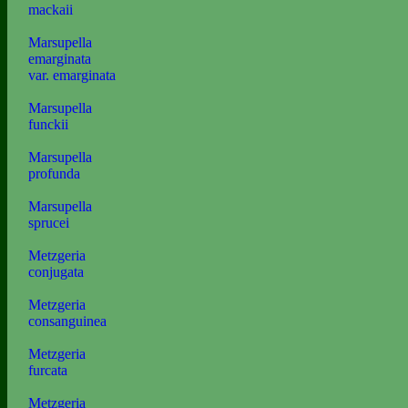
mackaii
Marsupella
emarginata
var. emarginata
Marsupella
funckii
Marsupella
profunda
Marsupella
sprucei
Metzgeria
conjugata
Metzgeria
consanguinea
Metzgeria
furcata
Metzgeria