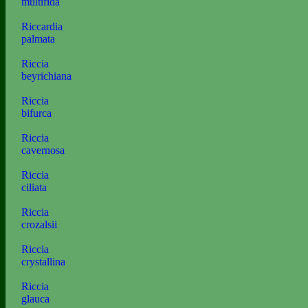
multifida
Riccardia
palmata
Riccia
beyrichiana
Riccia
bifurca
Riccia
cavernosa
Riccia
ciliata
Riccia
crozalsii
Riccia
crystallina
Riccia
glauca