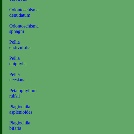
Odontoschisma
denudatum
Odontoschisma
sphagni
Pellia
endiviifolia
Pellia
epiphylla
Pellia
neesiana
Petalophyllum
ralfsii
Plagiochila
asplenioides
Plagiochila
bifaria