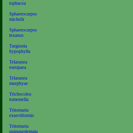
tophacea
Sphaerocarpos
michelii
Sphaerocarpos
texanus
Targionia
hypophylla
Telaranea
europaea
Telaranea
murphyae
Trichocolea
tomentella
Tritomaria
exsectiformis
Tritomaria
quinquedentata