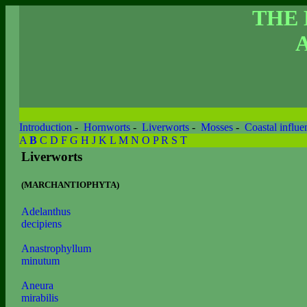
THE
Introduction
-
Hornworts
-
Liverworts
-
Mosses
-
Coastal influe
A
B
C
D
F
G
H
J
K
L
M
N
O
P
R
S
T
Liverworts
(MARCHANTIOPHYTA)
Adelanthus
decipiens
Anastrophyllum
minutum
Aneura
mirabilis