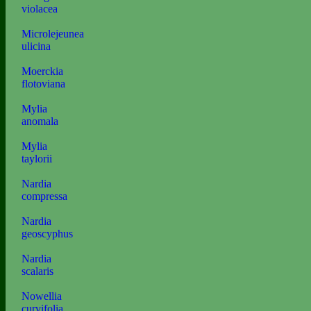
violacea
Microlejeunea
ulicina
Moerckia
flotoviana
Mylia
anomala
Mylia
taylorii
Nardia
compressa
Nardia
geoscyphus
Nardia
scalaris
Nowellia
curvifolia