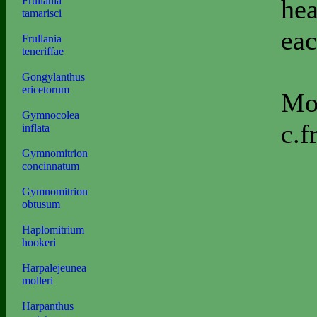
hea
Frullania
tamarisci
ea
Frullania
teneriffae
Gongylanthus
ericetorum
Mos
Gymnocolea
c.f
inflata
Gymnomitrion
concinnatum
Gymnomitrion
obtusum
Haplomitrium
hookeri
Harpalejeunea
molleri
Harpanthus