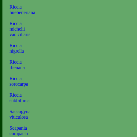
Riccia
huebeneriana
Riccia
michelii
var. ciliaris
Riccia
nigrella
Riccia
rhenana
Riccia
sorocarpa
Riccia
subbifurca
Saccogyna
viticulosa
Scapania
compacta