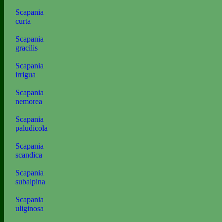
Scapania
curta
Scapania
gracilis
Scapania
irrigua
Scapania
nemorea
Scapania
paludicola
Scapania
scandica
Scapania
subalpina
Scapania
uliginosa