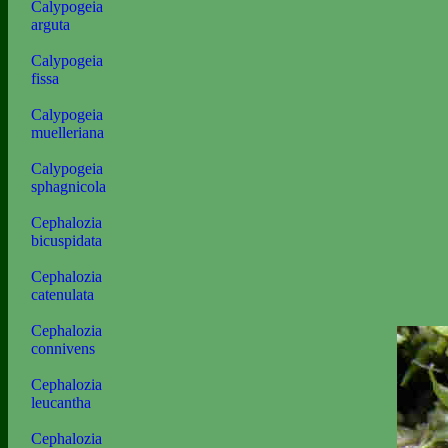
Calypogeia
arguta
Calypogeia
fissa
Calypogeia
muelleriana
Calypogeia
sphagnicola
Cephalozia
bicuspidata
Cephalozia
catenulata
Cephalozia
connivens
Cephalozia
leucantha
Cephalozia